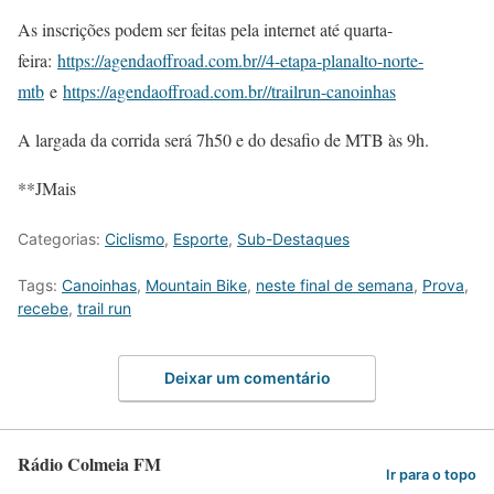
As inscrições podem ser feitas pela internet até quarta-
feira:
https://agendaoffroad.com.br//4-etapa-planalto-norte-
mtb
e
https://agendaoffroad.com.br//trailrun-canoinhas
A largada da corrida será 7h50 e do desafio de MTB às 9h.
**JMais
Categorias:
Ciclismo
,
Esporte
,
Sub-Destaques
Tags:
Canoinhas
,
Mountain Bike
,
neste final de semana
,
Prova
,
recebe
,
trail run
Deixar um comentário
Rádio Colmeia FM
Ir para o topo