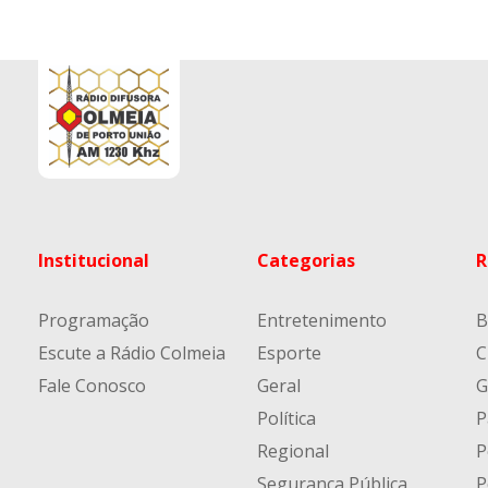
Institucional
Categorias
R
Programação
Entretenimento
B
Escute a Rádio Colmeia
Esporte
C
Fale Conosco
Geral
G
Política
P
Regional
P
Segurança Pública
P