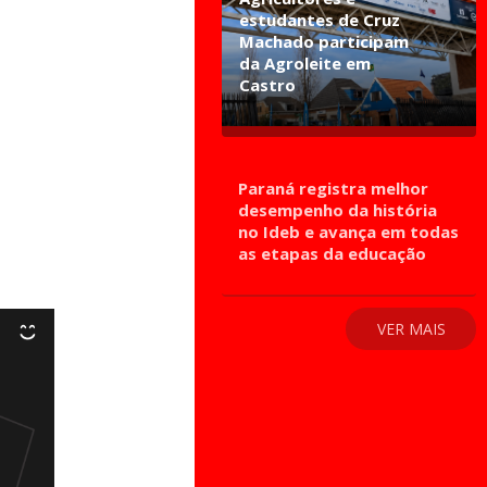
estudantes de Cruz
Machado participam
da Agroleite em
Castro
Paraná registra melhor
desempenho da história
no Ideb e avança em todas
as etapas da educação
VER MAIS