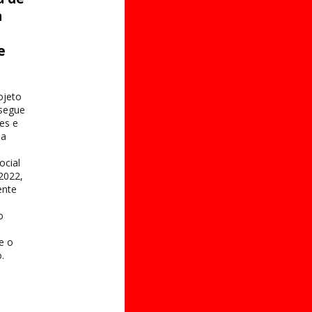
a
e
s
ojeto
 segue
es e
na
ocial
2022,
ente
o
 e o
.