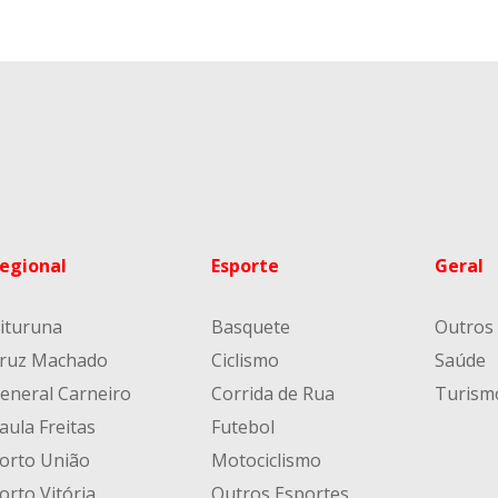
egional
Esporte
Geral
ituruna
Basquete
Outros
ruz Machado
Ciclismo
Saúde
eneral Carneiro
Corrida de Rua
Turism
aula Freitas
Futebol
orto União
Motociclismo
orto Vitória
Outros Esportes