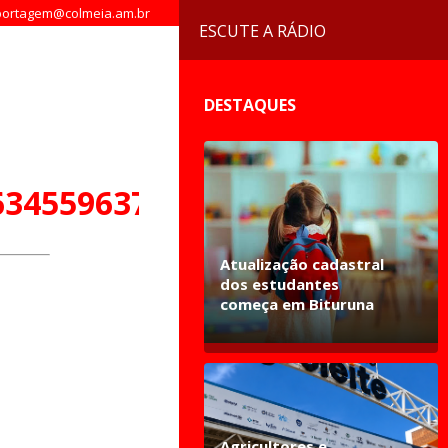
ortagem@colmeia.am.br
ESCUTE A RÁDIO
DESTAQUES
6345596371501_n
Atualização cadastral
dos estudantes
começa em Bituruna
Agricultores e