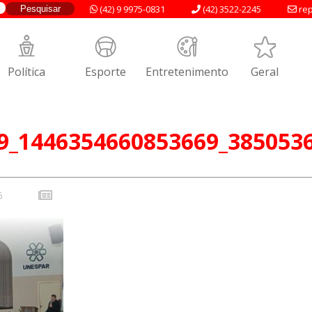
(42) 9 9975-0831
(42) 3522-2245
rep
Política
Esporte
Entretenimento
Geral
9_1446354660853669_385053
6