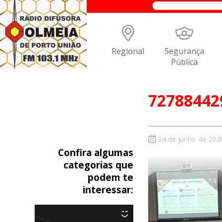
Regional
Segurança
Pública
72788442
24 de junho de 202
Confira algumas
categorias que
podem te
interessar: