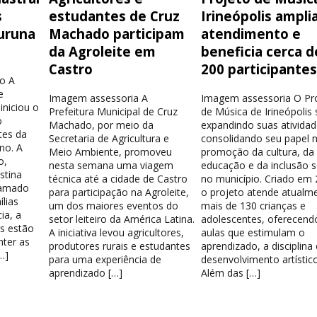
s
estudantes de Cruz
Irineópolis ampli
uruna
Machado participam
atendimento e
da Agroleite em
beneficia cerca d
Castro
200 participante
o A
e
Imagem assessoria A
Imagem assessoria O Pr
iniciou o
Prefeitura Municipal de Cruz
de Música de Irineópolis
o
Machado, por meio da
expandindo suas atividad
tes da
Secretaria de Agricultura e
consolidando seu papel 
no. A
Meio Ambiente, promoveu
promoção da cultura, da
o,
nesta semana uma viagem
educação e da inclusão s
stina
técnica até a cidade de Castro
no município. Criado em 
hamado
para participação na Agroleite,
o projeto atende atualm
lias
um dos maiores eventos do
mais de 130 crianças e
ia, a
setor leiteiro da América Latina.
adolescentes, oferecend
os estão
A iniciativa levou agricultores,
aulas que estimulam o
nter as
produtores rurais e estudantes
aprendizado, a disciplina
…]
para uma experiência de
desenvolvimento artístico
aprendizado […]
Além das […]