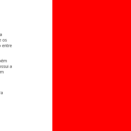
 a
e os
o entre
mbém
ossui a
em
ra