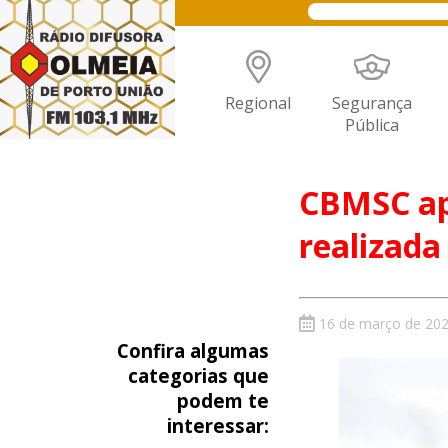
Regional
Segurança
Pública
CBMSC ap
realizada
16 de março de 20
Confira algumas
categorias que
podem te
interessar: