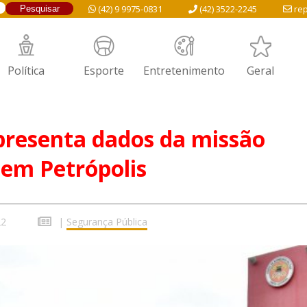
(42) 9 9975-0831
(42) 3522-2245
rep
Política
Esporte
Entretenimento
Geral
resenta dados da missão
 em Petrópolis
22
|
Segurança Pública