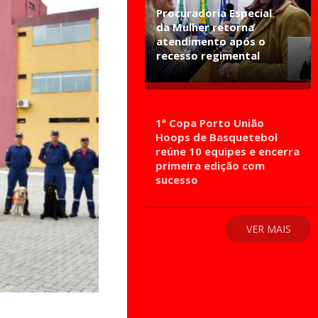
Procuradoria Especial
da Mulher retorna
atendimento após o
recesso regimental
1ª Copa Porto União
Hoops de Basquetebol
reúne 10 equipes e encerra
primeira edição com
sucesso
VER MAIS