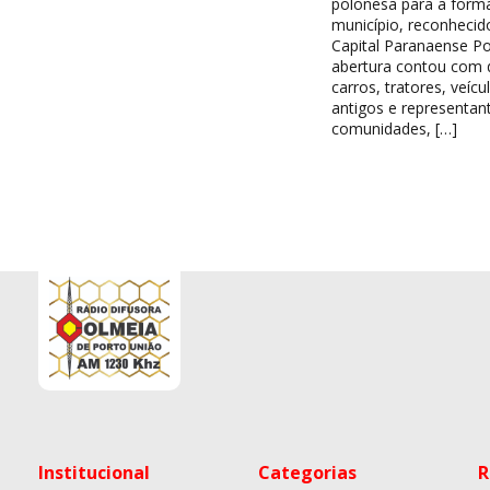
polonesa para a form
município, reconheci
Capital Paranaense Po
abertura contou com d
carros, tratores, veícu
antigos e representan
comunidades, […]
Institucional
Categorias
R