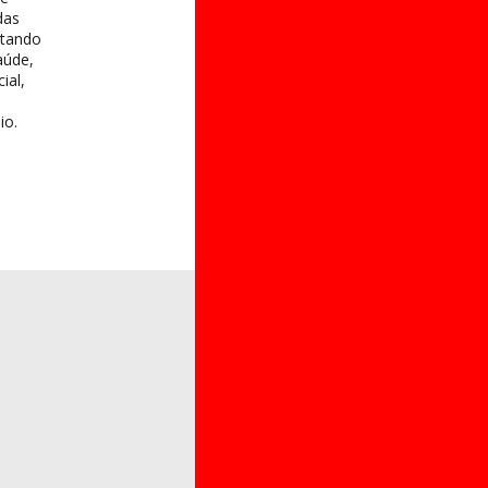
das
itando
aúde,
ial,
io.