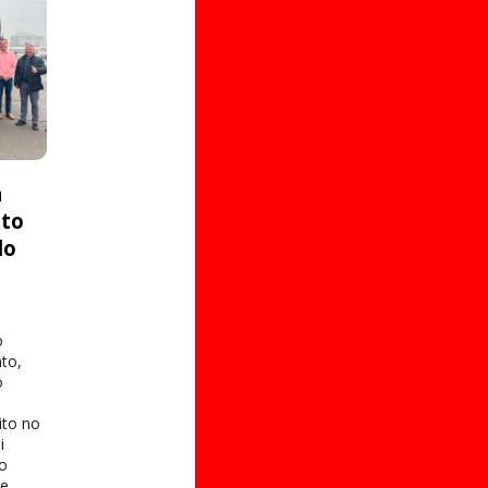
a
ito
do
o
to,
o
ito no
i
 o
te