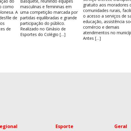
ação do
Basquete, reunindo equipes
gratuito aos moradores 
do como
masculinas e femininas em
comunidades rurais, facil
lonesa. A
uma competição marcada por
o acesso a serviços de s
esfile de
partidas equilibradas e grande
educação, assistência soc
los
participação do público.
comércio e demais
tes de
Realizado no Ginásio de
atendimentos no municíp
Esportes do Colégio […]
Antes […]
egional
Esporte
Geral