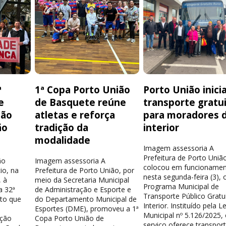
ª
1ª Copa Porto União
Porto União inici
e
de Basquete reúne
transporte gratu
ção
atletas e reforça
para moradores 
ão
tradição da
interior
modalidade
Imagem assessoria A
Prefeitura de Porto Uniã
ão
Imagem assessoria A
colocou em funcionamen
io, na
Prefeitura de Porto União, por
nesta segunda-feira (3), 
 à
meio da Secretaria Municipal
Programa Municipal de
a 32ª
de Administração e Esporte e
Transporte Público Gratu
nto que
do Departamento Municipal de
Interior. Instituído pela Le
Esportes (DME), promoveu a 1ª
Municipal nº 5.126/2025,
ação
Copa Porto União de
serviço oferece transpor