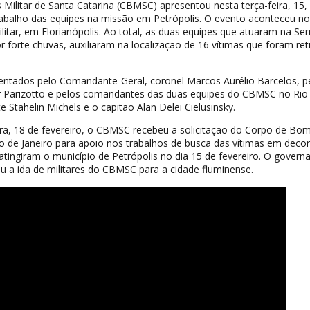
ilitar de Santa Catarina (CBMSC) apresentou nesta terça-feira, 15,
rabalho das equipes na missão em Petrópolis. O evento aconteceu no
itar, em Florianópolis. Ao total, as duas equipes que atuaram na Ser
r forte chuvas, auxiliaram na localização de 16 vítimas que foram ret
ntados pelo Comandante-Geral, coronel Marcos Aurélio Barcelos, p
r Parizotto e pelos comandantes das duas equipes do CBMSC no Rio
 Stahelin Michels e o capitão Alan Delei Cielusinsky.
ra, 18 de fevereiro, o CBMSC recebeu a solicitação do Corpo de Bo
io de Janeiro para apoio nos trabalhos de busca das vítimas em decor
atingiram o município de Petrópolis no dia 15 de fevereiro. O govern
u a ida de militares do CBMSC para a cidade fluminense.