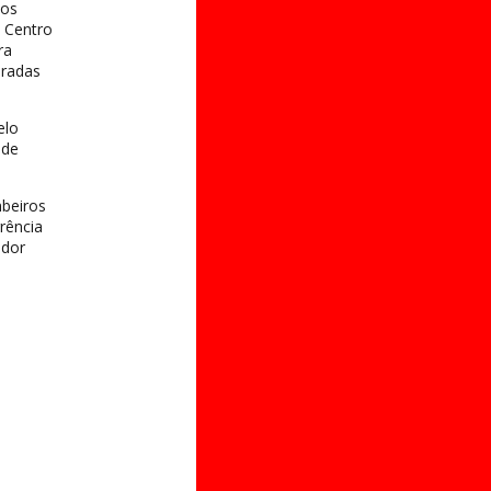
 os
 Centro
ra
iradas
elo
 de
mbeiros
rência
ador