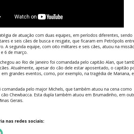
ratégia de atuação com duas equipes, em períodos diferentes, sendo
tares e seis cães de busca e resgate, que ficaram em Petrópolis entr
iro. A segunda equipe, com oito militares e seis cães, atuou na missã
o e 6 de março.
 chegou ao Rio de Janeiro foi comandada pelo capitão Alan, que ta
cães. Atualmente, apesar do cão dele estar aposentado, o capitão p
o em grandes eventos, como, por exemplo, na tragédia de Mariana, 
foi comandada pelo major Michels, que também atuou na cena como
o cão Chewbacca. Esta dupla também atuou em Brumadinho, em out
inas Gerais.
a nas redes sociais: