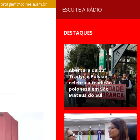
ortagem@colmeia.am.br
ESCUTE A RÁDIO
DESTAQUES
Abertura da 32ª
Tradycje Polskie
celebra a tradição
polonesa em São
Mateus do Sul