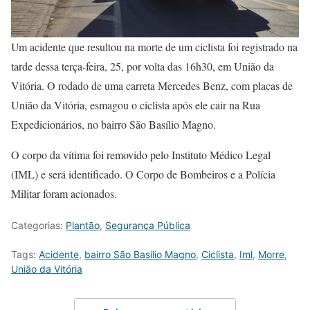
Um acidente que resultou na morte de um ciclista foi registrado na
tarde dessa terça-feira, 25, por volta das 16h30, em União da
Vitória. O rodado de uma carreta Mercedes Benz, com placas de
União da Vitória, esmagou o ciclista após ele cair na Rua
Expedicionários, no bairro São Basílio Magno.
O corpo da vítima foi removido pelo Instituto Médico Legal
(IML) e será identificado. O Corpo de Bombeiros e a Polícia
Militar foram acionados.
Categorias:
Plantão
,
Segurança Pública
Tags:
Acidente
,
bairro São Basílio Magno
,
Ciclista
,
Iml
,
Morre
,
União da Vitória