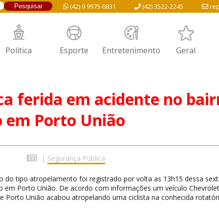
(42) 9 9975-0831
(42) 3522-2245
rep
Política
Esporte
Entretenimento
Geral
ica ferida em acidente no bair
o em Porto União
|
Segurança Pública
o do tipo atropelamento foi registrado por volta as 13h15 dessa sexta
ro em Porto União. De acordo com informações um veículo Chevrole
 Porto União acabou atropelando uma ciclista na conhecida rotatór