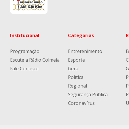
Institucional
Categorias
R
Programação
Entretenimento
B
Escute a Rádio Colmeia
Esporte
C
Fale Conosco
Geral
G
Política
P
Regional
P
Segurança Pública
P
Coronavírus
U