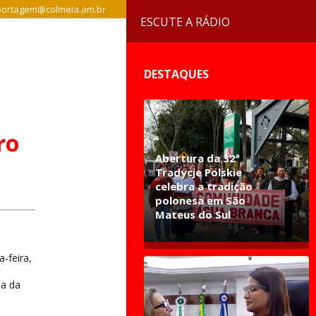
ortagem@colmeia.am.br
ESCUTE A RÁDIO
DESTAQUES
ro
Abertura da 32ª
Tradycje Polskie
celebra a tradição
polonesa em São
Mateus do Sul
-feira,
t
ia da