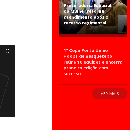
Procuradoria Especial
da Mulher retorna
atendimento após o
recesso regimental
1ª Copa Porto União
Hoops de Basquetebol
reúne 10 equipes e encerra
primeira edição com
sucesso
VER MAIS