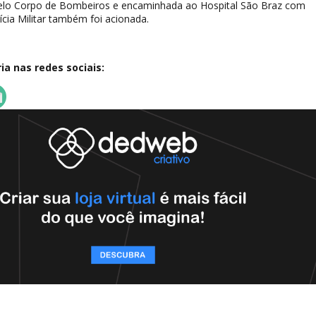
 pelo Corpo de Bombeiros e encaminhada ao Hospital São Braz com
ícia Militar também foi acionada.
a nas redes sociais: