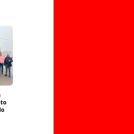
a
ito
do