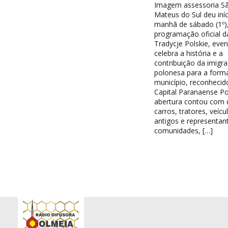
Imagem assessoria S
Mateus do Sul deu iníc
manhã de sábado (1º),
programação oficial d
Tradycje Polskie, eve
celebra a história e a
contribuição da imigr
polonesa para a form
município, reconheci
Capital Paranaense Po
abertura contou com d
carros, tratores, veícu
antigos e representan
comunidades, […]