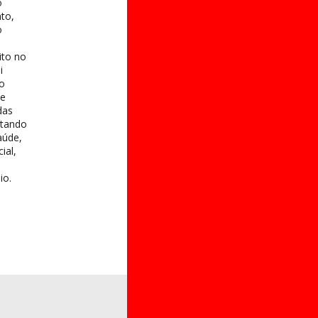
o
to,
o
ito no
i
 o
te
das
itando
aúde,
ial,
io.