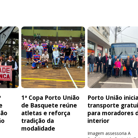
ª
1ª Copa Porto União
Porto União inici
e
de Basquete reúne
transporte gratu
ção
atletas e reforça
para moradores 
ão
tradição da
interior
modalidade
Imagem assessoria A