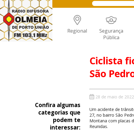
Regional
Segurança
Pública
Ciclista f
São Pedr
28 de maio de 2022
Confira algumas
Um acidente de trânsit
categorias que
27, no bairro São Ped
podem te
Montana com placas de
interessar:
Reunidas.