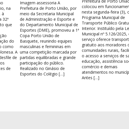
Prefeitura de Porto Uniã
ão
Imagem assessoria A
colocou em funcionamen
io, na
Prefeitura de Porto União, por
nesta segunda-feira (3), 
 à
meio da Secretaria Municipal
Programa Municipal de
a 32ª
de Administração e Esporte e
Transporte Público Gratu
nto que
do Departamento Municipal de
Interior. Instituído pela Le
Esportes (DME), promoveu a 1ª
Municipal nº 5.126/2025,
ação
Copa Porto União de
serviço oferece transpor
ação do
Basquete, reunindo equipes
gratuito aos moradores 
do como
masculinas e femininas em
comunidades rurais, facil
lonesa. A
uma competição marcada por
o acesso a serviços de s
esfile de
partidas equilibradas e grande
educação, assistência soc
los
participação do público.
comércio e demais
tes de
Realizado no Ginásio de
atendimentos no municíp
Esportes do Colégio […]
Antes […]