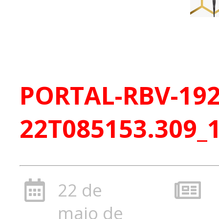
PORTAL-RBV-1920
22T085153.309_
22 de
maio de