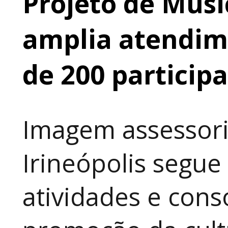
Projeto de Músi
amplia atendime
de 200 particip
Imagem assessori
Irineópolis segu
atividades e cons