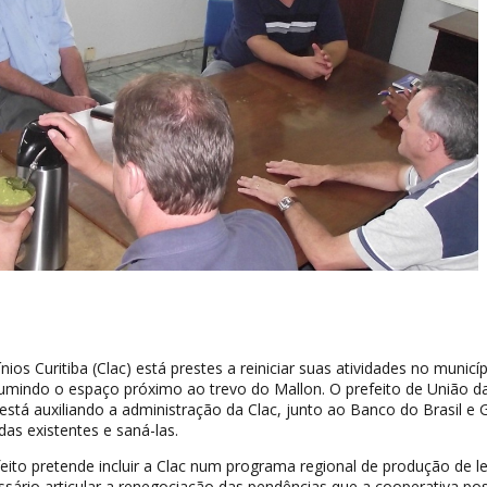
nios Curitiba (Clac) está prestes a reiniciar suas atividades no municí
sumindo o espaço próximo ao trevo do Mallon. O prefeito de União d
v, está auxiliando a administração da Clac, junto ao Banco do Brasil e
idas existentes e saná-las.
eito pretende incluir a Clac num programa regional de produção de le
sário articular a renegociação das pendências que a cooperativa pos