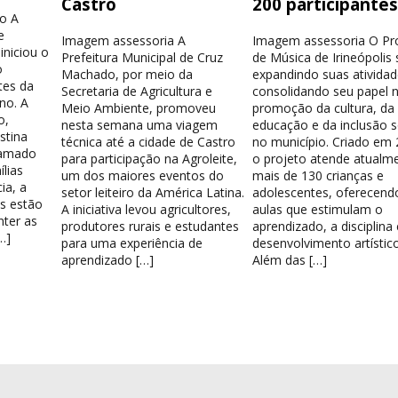
Castro
200 participante
o A
e
Imagem assessoria A
Imagem assessoria O Pr
iniciou o
Prefeitura Municipal de Cruz
de Música de Irineópolis
o
Machado, por meio da
expandindo suas atividad
tes da
Secretaria de Agricultura e
consolidando seu papel 
no. A
Meio Ambiente, promoveu
promoção da cultura, da
o,
nesta semana uma viagem
educação e da inclusão s
stina
técnica até a cidade de Castro
no município. Criado em 
hamado
para participação na Agroleite,
o projeto atende atualm
lias
um dos maiores eventos do
mais de 130 crianças e
ia, a
setor leiteiro da América Latina.
adolescentes, oferecend
os estão
A iniciativa levou agricultores,
aulas que estimulam o
nter as
produtores rurais e estudantes
aprendizado, a disciplina
…]
para uma experiência de
desenvolvimento artístico
aprendizado […]
Além das […]