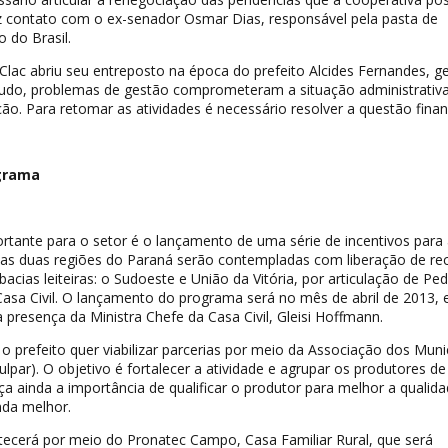
ez contato com o ex-senador Osmar Dias, responsável pela pasta de
 do Brasil.
 Clac abriu seu entreposto na época do prefeito Alcides Fernandes, g
udo, problemas de gestão comprometeram a situação administrativa
ão. Para retomar as atividades é necessário resolver a questão finan
grama
rtante para o setor é o lançamento de uma série de incentivos para 
enas duas regiões do Paraná serão contempladas com liberação de re
bacias leiteiras: o Sudoeste e União da Vitória, por articulação de Ped
Casa Civil. O lançamento do programa será no mês de abril de 2013,
 presença da Ministra Chefe da Casa Civil, Gleisi Hoffmann.
o prefeito quer viabilizar parcerias por meio da Associação dos Muni
lpar). O objetivo é fortalecer a atividade e agrupar os produtores de
rça ainda a importância de qualificar o produtor para melhor a qualid
nda melhor.
tecerá por meio do Pronatec Campo, Casa Familiar Rural, que será