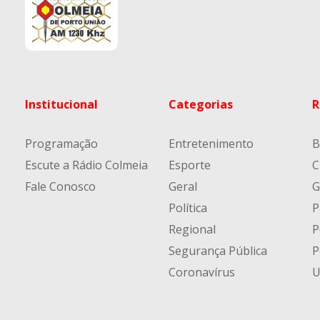
Institucional
Categorias
R
Programação
Entretenimento
B
Escute a Rádio Colmeia
Esporte
C
Fale Conosco
Geral
G
Política
P
Regional
P
Segurança Pública
P
Coronavírus
U