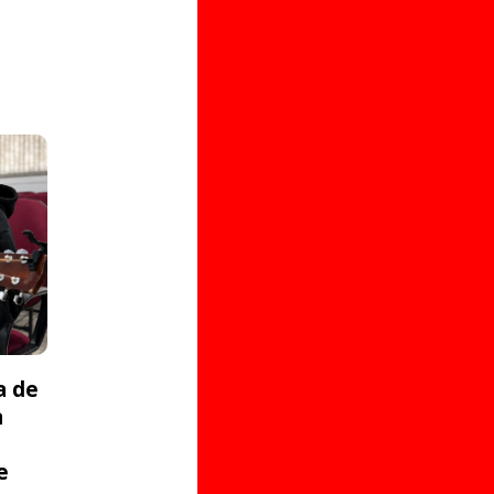
a de
a
e