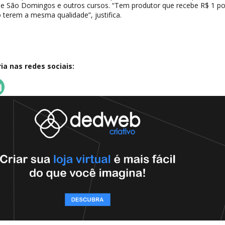
 de São Domingos e outros cursos. “Tem produtor que recebe R$ 1 por
 terem a mesma qualidade”, justifica.
a nas redes sociais: