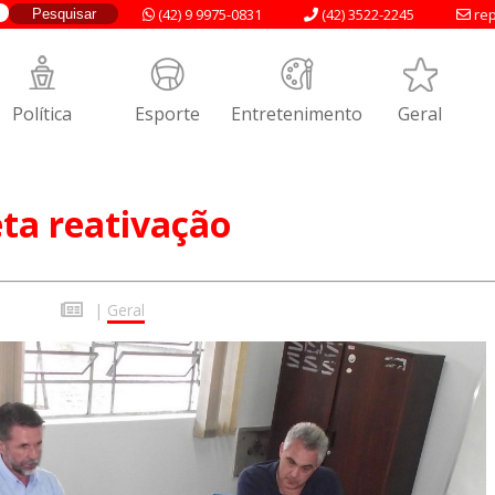
(42) 9 9975-0831
(42) 3522-2245
rep
Política
Esporte
Entretenimento
Geral
eta reativação
|
Geral