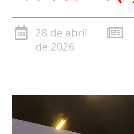
28 de abril
de 2026
Tocado
de
vídeo