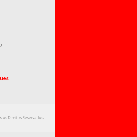
o
ues
s os Direitos Reservados.