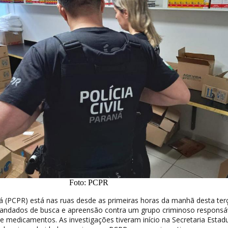
Foto: PCPR
aná (PCPR) está nas ruas desde as primeiras horas da manhã desta terç
mandados de busca e apreensão contra um grupo criminoso responsá
de medicamentos. As investigações tiveram início na Secretaria Estad