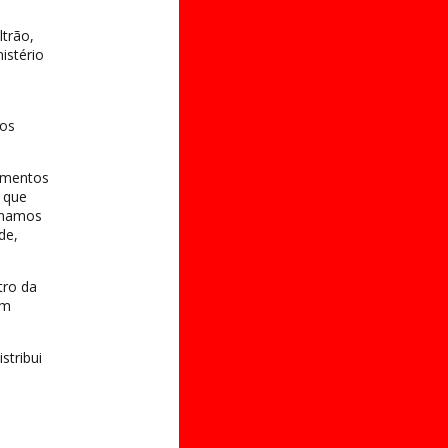
trão,
istério
sos
camentos
, que
minamos
de,
tro da
em
stribui