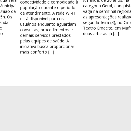
tida será
Amanda, de 20 anos, na
conectividade e comodidade à
Municipal
categoria Geral, conquis
população durante o período
União da
vaga na semifinal region
de atendimento. A rede Wi-Fi
15h. Os
as apresentações realiza
está disponível para os
venda
segunda-feira (3), no Cin
usuários enquanto aguardam
e
Teatro Emacite, em Mafr
consultas, procedimentos e
 o
duas artistas já […]
demais serviços prestados
pelas equipes de saúde. A
iniciativa busca proporcionar
mais conforto […]