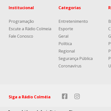
Institucional
Categorias
R
Programação
Entretenimento
B
Escute a Rádio Colmeia
Esporte
C
Fale Conosco
Geral
G
Política
P
Regional
P
Segurança Pública
P
Coronavírus
U
Siga a Rádio Colméia