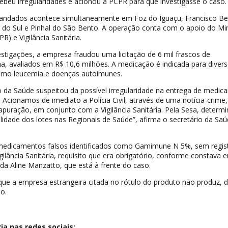
ebeu irregularidades e acionou a PCPR para que investigasse o caso.
ndados acontece simultaneamente em Foz do Iguaçu, Francisco Bel
do Sul e Pinhal do São Bento. A operação conta com o apoio do Min
) e Vigilância Sanitária.
tigações, a empresa fraudou uma licitação de 6 mil frascos de
, avaliados em R$ 10,6 milhões. A medicação é indicada para diver
omo leucemia e doenças autoimunes.
o da Saúde suspeitou da possível irregularidade na entrega de medi
. Acionamos de imediato a Polícia Civil, através de uma notícia-crime
apuração, em conjunto com a Vigilância Sanitária. Pela Sesa, deter
lidade dos lotes nas Regionais de Saúde”, afirma o secretário da Saú
medicamentos falsos identificados como Gamimune N 5%, sem regis
gilância Sanitária, requisito que era obrigatório, conforme constava 
ada Aline Manzatto, que está à frente do caso.
 que a empresa estrangeira citada no rótulo do produto não produz, di
o.
a nas redes sociais: