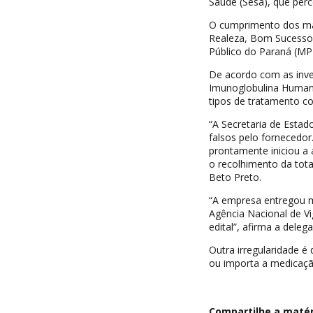
Saúde (Sesa), que perc
O cumprimento dos ma
Realeza, Bom Sucesso 
Público do Paraná (MPPR
De acordo com as inves
Imunoglobulina Humana
tipos de tratamento c
“A Secretaria de Estad
falsos pelo fornecedor
prontamente iniciou a 
o recolhimento da tota
Beto Preto.
“A empresa entregou 
Agência Nacional de Vi
edital”, afirma a deleg
Outra irregularidade é
ou importa a medicaçã
Compartilhe a matéri