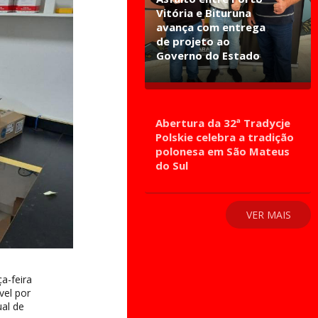
Vitória e Bituruna
avança com entrega
de projeto ao
Governo do Estado
Abertura da 32ª Tradycje
Polskie celebra a tradição
polonesa em São Mateus
do Sul
VER MAIS
a-feira
vel por
ual de