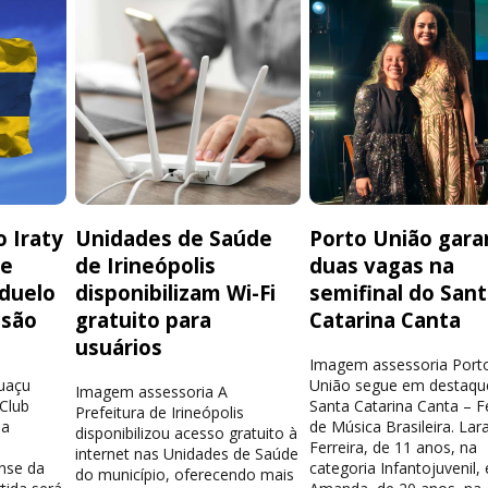
 Iraty
Unidades de Saúde
Porto União gara
de
de Irineópolis
duas vagas na
 duelo
disponibilizam Wi-Fi
semifinal do San
isão
gratuito para
Catarina Canta
usuários
Imagem assessoria Port
guaçu
União segue em destaqu
Imagem assessoria A
 Club
Santa Catarina Canta – Fe
Prefeitura de Irineópolis
la
de Música Brasileira. Lar
disponibilizou acesso gratuito à
Ferreira, de 11 anos, na
internet nas Unidades de Saúde
nse da
categoria Infantojuvenil, 
do município, oferecendo mais