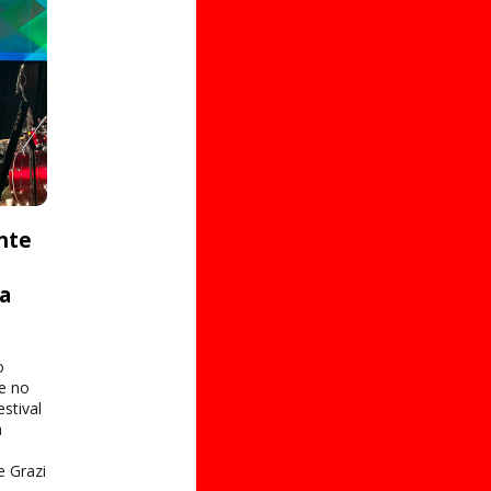
nte
ta
o
e no
stival
a
e Grazi