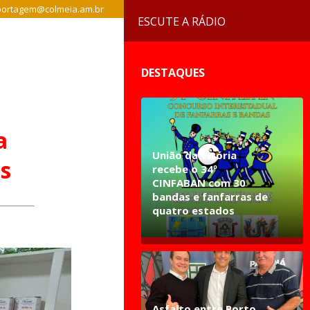
ortagem@colmeia.am.br
ESCUTE A RÁDIO
DESTAQUES
a
União da Vitória
s
recebe o 34º
CINFABAN com 30
bandas e fanfarras de
quatro estados
Asfalto entre Porto