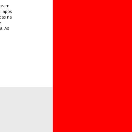
taram
al após
das na
e
a. As