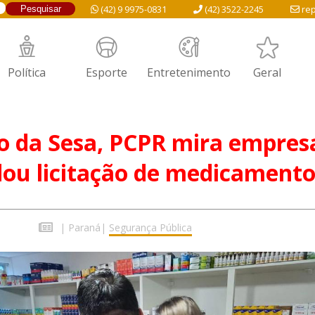
(42) 9 9975-0831
(42) 3522-2245
rep
Política
Esporte
Entretenimento
Geral
o da Sesa, PCPR mira empres
ou licitação de medicamento
|
Paraná
|
Segurança Pública