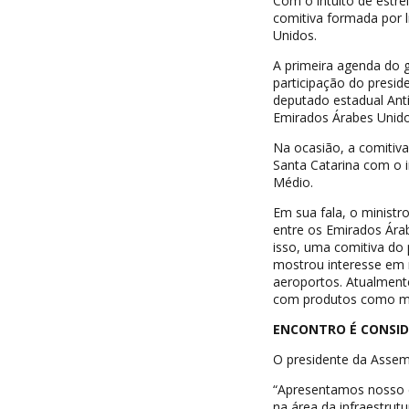
Com o intuito de estre
comitiva formada por l
Unidos.
A primeira agenda do g
participação do presi
deputado estadual Antí
Emirados Árabes Unidos
Na ocasião, a comitiva
Santa Catarina com o in
Médio.
Em sua fala, o minist
entre os Emirados Árab
isso, uma comitiva do 
mostrou interesse em r
aeroportos. Atualmente
com produtos como mo
ENCONTRO É CONSID
O presidente da Assemb
“Apresentamos nosso e
na área da infraestrut