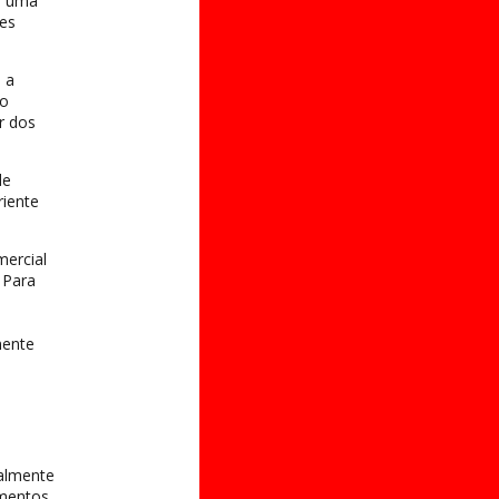
e, uma
bes
 a
do
r dos
de
riente
mercial
 Para
mente
palmente
imentos,