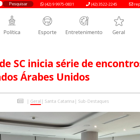
(42) 9 9975-0831
(42) 3522-2245
rep
Política
Esporte
Entretenimento
Geral
de SC inicia série de encontro
ados Árabes Unidos
|
Geral
|
Santa Catarina
|
Sub-Destaques