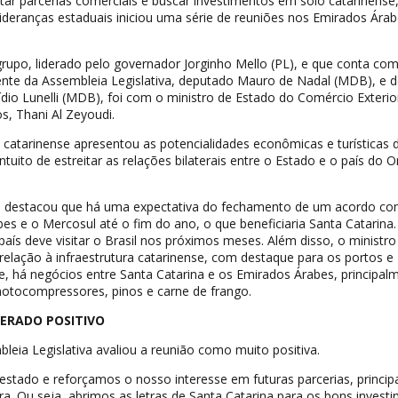
itar parcerias comerciais e buscar investimentos em solo catarinens
ideranças estaduais iniciou uma série de reuniões nos Emirados Ára
rupo, liderado pelo governador Jorginho Mello (PL), e que conta com
dente da Assembleia Legislativa, deputado Mauro de Nadal (MDB), e 
dio Lunelli (MDB), foi com o ministro de Estado do Comércio Exterio
, Thani Al Zeyoudi.
 catarinense apresentou as potencialidades econômicas e turísticas 
tuito de estreitar as relações bilaterais entre o Estado e o país do O
ro destacou que há uma expectativa do fechamento de um acordo co
es e o Mercosul até o fim do ano, o que beneficiaria Santa Catarina.
país deve visitar o Brasil nos próximos meses. Além disso, o ministro
elação à infraestrutura catarinense, com destaque para os portos e
, há negócios entre Santa Catarina e os Emirados Árabes, principal
tocompressores, pinos e carne de frango.
ERADO POSITIVO
leia Legislativa avaliou a reunião como muito positiva.
stado e reforçamos o nosso interesse em futuras parcerias, princi
ura. Ou seja, abrimos as letras de Santa Catarina para os bons invest