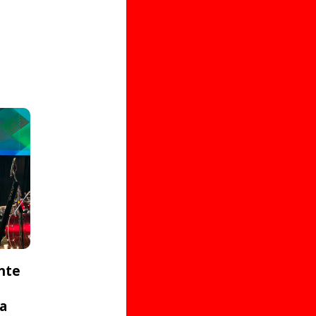
nte
ta