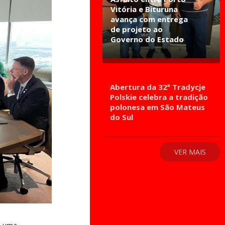
Vitória e Bituruna
avança com entrega
de projeto ao
Governo do Estado
Abertura da 32ª Tradycje
Polskie celebra a tradição
polonesa em São Mateus
do Sul
VER MAIS