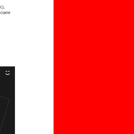
c),
uciane