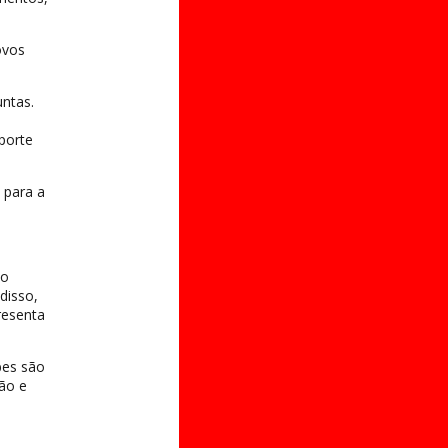
ovos
untas.
sporte
 para a
 o
disso,
resenta
bes são
ão e