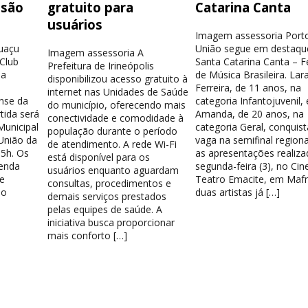
isão
gratuito para
Catarina Canta
usuários
Imagem assessoria Port
guaçu
União segue em destaqu
Imagem assessoria A
 Club
Santa Catarina Canta – Fe
Prefeitura de Irineópolis
la
de Música Brasileira. Lar
disponibilizou acesso gratuito à
Ferreira, de 11 anos, na
internet nas Unidades de Saúde
nse da
categoria Infantojuvenil, 
do município, oferecendo mais
tida será
Amanda, de 20 anos, na
conectividade e comodidade à
Municipal
categoria Geral, conquis
população durante o período
União da
vaga na semifinal region
de atendimento. A rede Wi-Fi
15h. Os
as apresentações realiza
está disponível para os
venda
segunda-feira (3), no Cin
usuários enquanto aguardam
e
Teatro Emacite, em Mafr
consultas, procedimentos e
 o
duas artistas já […]
demais serviços prestados
pelas equipes de saúde. A
iniciativa busca proporcionar
mais conforto […]