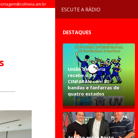
ortagem@colmeia.am.br
ESCUTE A RÁDIO
DESTAQUES
s
União da Vitória
recebe o 34º
CINFABAN com 30
bandas e fanfarras de
quatro estados
Asfalto entre Porto