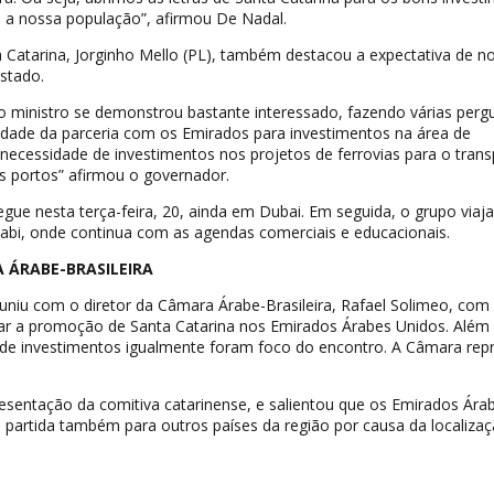
 a nossa população”, afirmou De Nadal.
 Catarina, Jorginho Mello (PL), também destacou a expectativa de n
stado.
 o ministro se demonstrou bastante interessado, fazendo várias perg
idade da parceria com os Emirados para investimentos na área de
da necessidade de investimentos nos projetos de ferrovias para o tran
s portos” afirmou o governador.
egue nesta terça-feira, 20, ainda em Dubai. Em seguida, o grupo viaja
habi, onde continua com as agendas comerciais e educacionais.
 ÁRABE-BRASILEIRA
niu com o diretor da Câmara Árabe-Brasileira, Rafael Solimeo, com
zar a promoção de Santa Catarina nos Emirados Árabes Unidos. Além 
 de investimentos igualmente foram foco do encontro. A Câmara rep
resentação da comitiva catarinense, e salientou que os Emirados Ára
partida também para outros países da região por causa da localizaç