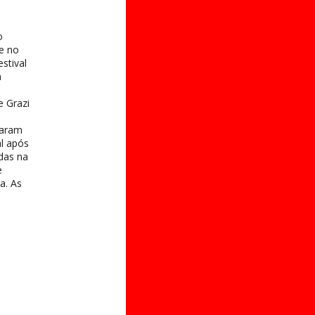
o
e no
stival
a
e Grazi
taram
al após
das na
e
a. As