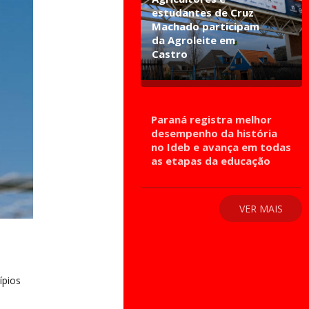
estudantes de Cruz
Machado participam
da Agroleite em
Castro
Paraná registra melhor
desempenho da história
no Ideb e avança em todas
as etapas da educação
VER MAIS
ípios