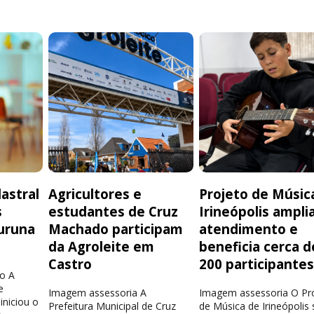
astral
Agricultores e
Projeto de Músic
s
estudantes de Cruz
Irineópolis ampli
uruna
Machado participam
atendimento e
da Agroleite em
beneficia cerca d
Castro
200 participante
o A
e
Imagem assessoria A
Imagem assessoria O Pr
iniciou o
Prefeitura Municipal de Cruz
de Música de Irineópolis