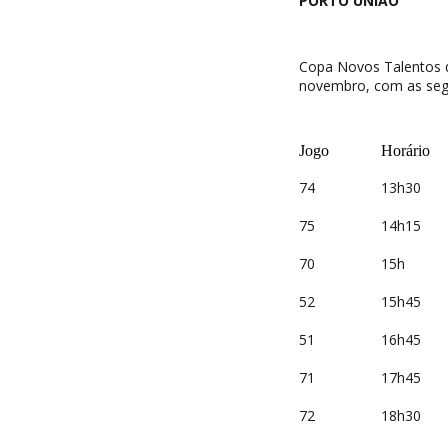
PORTO UNIÃO
Copa Novos Talentos d
novembro, com as seg
Jogo
Horário
74
13h30
75
14h15
70
15h
52
15h45
51
16h45
71
17h45
72
18h30