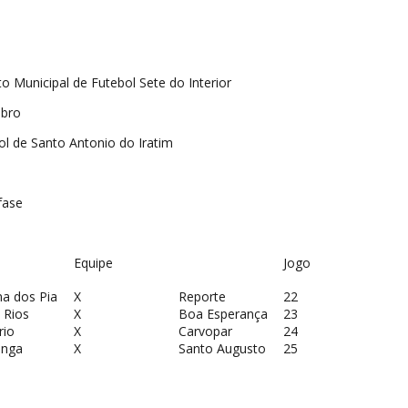
Municipal de Futebol Sete do Interior
bro
l de Santo Antonio do Iratim
fase
Equipe
Jogo
na dos Pia
X
Reporte
22
 Rios
X
Boa Esperança
23
rio
X
Carvopar
24
inga
X
Santo Augusto
25