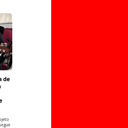
a de
a
e
s
ojeto
 segue