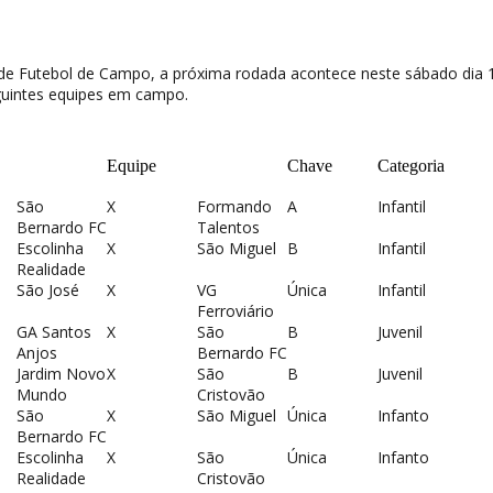
e Futebol de Campo, a próxima rodada acontece neste sábado dia 
uintes equipes em campo.
Equipe
Chave
Categoria
São
X
Formando
A
Infantil
Bernardo FC
Talentos
Escolinha
X
São Miguel
B
Infantil
Realidade
São José
X
VG
Única
Infantil
Ferroviário
GA Santos
X
São
B
Juvenil
Anjos
Bernardo FC
Jardim Novo
X
São
B
Juvenil
Mundo
Cristovão
São
X
São Miguel
Única
Infanto
Bernardo FC
Escolinha
X
São
Única
Infanto
Realidade
Cristovão