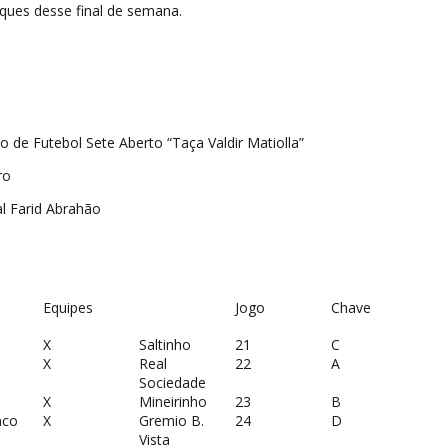
ques desse final de semana.
de Futebol Sete Aberto “Taça Valdir Matiolla”
ro
al Farid Abrahão
Equipes
Jogo
Chave
X
Saltinho
21
C
X
Real
22
A
Sociedade
X
Mineirinho
23
B
nco
X
Gremio B.
24
D
Vista