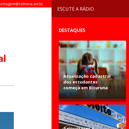
ortagem@colmeia.am.br
ESCUTE A RÁDIO
DESTAQUES
al
Atualização cadastral
dos estudantes
começa em Bituruna
Agricultores e