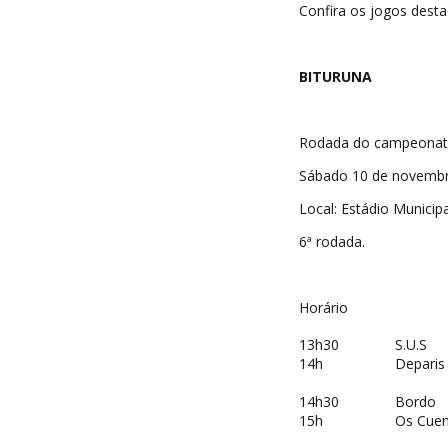
Confira os jogos desta
BITURUNA
Rodada do campeonato 
Sábado 10 de novemb
Local: Estádio Municip
6ª rodada.
Horário
13h30
S.U.S
14h
Deparis
14h30
Bordo
15h
Os Cue