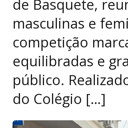
de Basquete, reu
masculinas e fem
competição marca
equilibradas e gr
público. Realizad
do Colégio […]