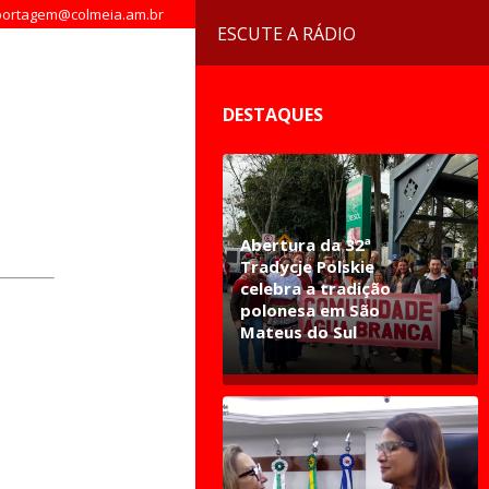
ortagem@colmeia.am.br
ESCUTE A RÁDIO
DESTAQUES
Abertura da 32ª
Tradycje Polskie
celebra a tradição
polonesa em São
Mateus do Sul