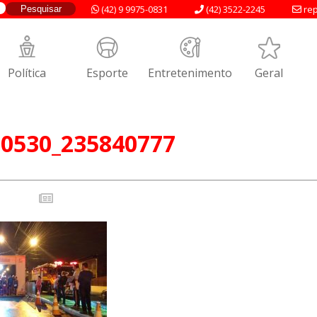
(42) 9 9975-0831
(42) 3522-2245
rep
Política
Esporte
Entretenimento
Geral
0530_235840777