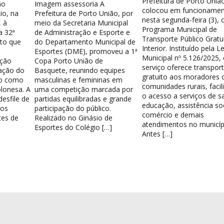
Prefeitura de Porto Uniã
ão
Imagem assessoria A
colocou em funcionamen
io, na
Prefeitura de Porto União, por
nesta segunda-feira (3), 
 à
meio da Secretaria Municipal
Programa Municipal de
a 32ª
de Administração e Esporte e
Transporte Público Gratu
nto que
do Departamento Municipal de
Interior. Instituído pela Le
Esportes (DME), promoveu a 1ª
Municipal nº 5.126/2025,
ação
Copa Porto União de
serviço oferece transpor
ação do
Basquete, reunindo equipes
gratuito aos moradores 
do como
masculinas e femininas em
comunidades rurais, facil
lonesa. A
uma competição marcada por
o acesso a serviços de s
esfile de
partidas equilibradas e grande
educação, assistência soc
los
participação do público.
comércio e demais
tes de
Realizado no Ginásio de
atendimentos no municíp
Esportes do Colégio […]
Antes […]