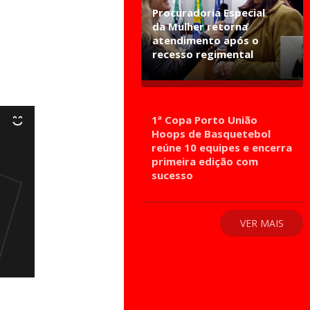
Procuradoria Especial
da Mulher retorna
atendimento após o
recesso regimental
1ª Copa Porto União
Hoops de Basquetebol
reúne 10 equipes e encerra
primeira edição com
sucesso
VER MAIS