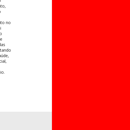
o
to,
o
ito no
i
 o
te
das
itando
aúde,
ial,
io.