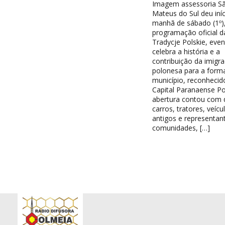
Imagem assessoria S
Mateus do Sul deu iníc
manhã de sábado (1º),
programação oficial d
Tradycje Polskie, eve
celebra a história e a
contribuição da imigr
polonesa para a form
município, reconheci
Capital Paranaense Po
abertura contou com d
carros, tratores, veícu
antigos e representan
comunidades, […]