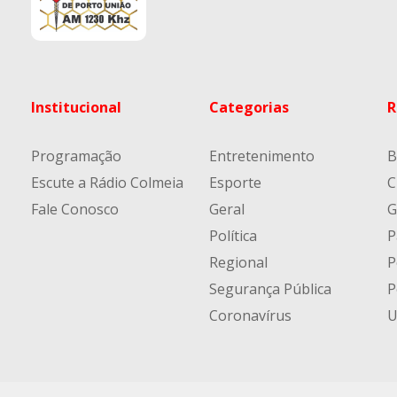
Institucional
Categorias
R
Programação
Entretenimento
B
Escute a Rádio Colmeia
Esporte
C
Fale Conosco
Geral
G
Política
P
Regional
P
Segurança Pública
P
Coronavírus
U