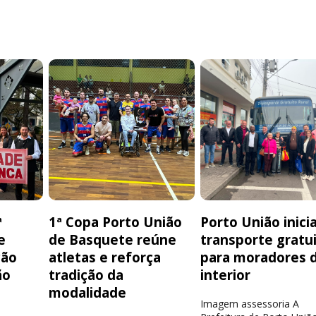
ª
1ª Copa Porto União
Porto União inici
e
de Basquete reúne
transporte gratu
ção
atletas e reforça
para moradores 
ão
tradição da
interior
modalidade
Imagem assessoria A