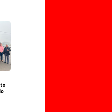
a
ito
do