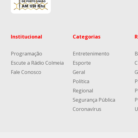
Institucional
Categorias
R
Programação
Entretenimento
B
Escute a Rádio Colmeia
Esporte
C
Fale Conosco
Geral
G
Política
P
Regional
P
Segurança Pública
P
Coronavírus
U