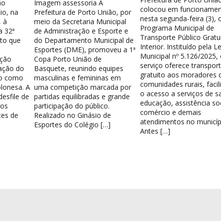
ão
Imagem assessoria A
colocou em funcionamen
io, na
Prefeitura de Porto União, por
nesta segunda-feira (3), 
 à
meio da Secretaria Municipal
Programa Municipal de
a 32ª
de Administração e Esporte e
Transporte Público Gratu
nto que
do Departamento Municipal de
Interior. Instituído pela Le
Esportes (DME), promoveu a 1ª
Municipal nº 5.126/2025,
ação
Copa Porto União de
serviço oferece transpor
ação do
Basquete, reunindo equipes
gratuito aos moradores 
do como
masculinas e femininas em
comunidades rurais, facil
lonesa. A
uma competição marcada por
o acesso a serviços de s
esfile de
partidas equilibradas e grande
educação, assistência soc
los
participação do público.
comércio e demais
tes de
Realizado no Ginásio de
atendimentos no municíp
Esportes do Colégio […]
Antes […]