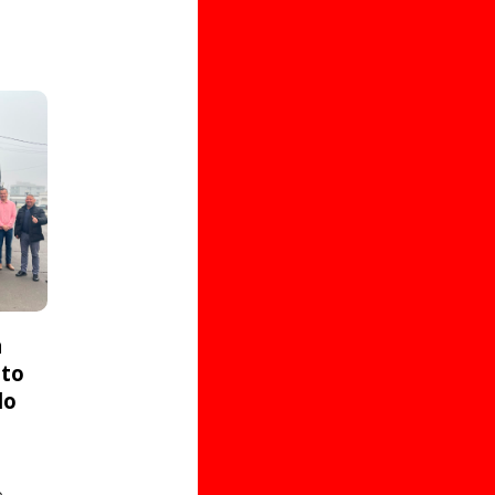
a
ito
do
o