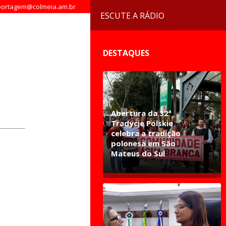
ortagem@colmeia.am.br
ESCUTE A RÁDIO
DESTAQUES
Abertura da 32ª
Tradycje Polskie
celebra a tradição
polonesa em São
Mateus do Sul