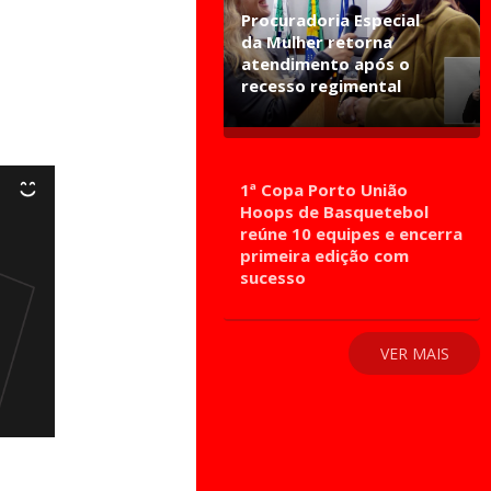
Procuradoria Especial
da Mulher retorna
atendimento após o
recesso regimental
1ª Copa Porto União
Hoops de Basquetebol
reúne 10 equipes e encerra
primeira edição com
sucesso
VER MAIS