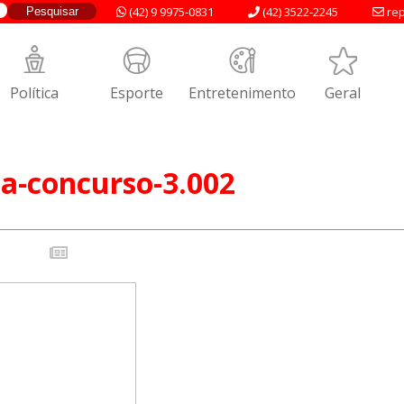
(42) 9 9975-0831
(42) 3522-2245
rep
Política
Esporte
Entretenimento
Geral
a-concurso-3.002