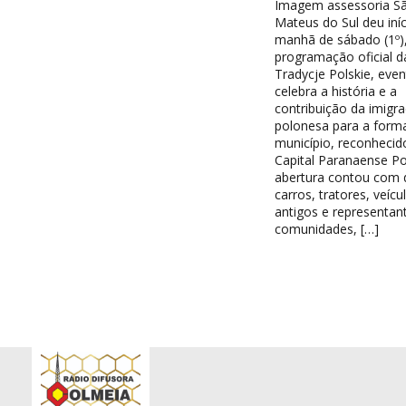
Imagem assessoria S
Mateus do Sul deu iníc
manhã de sábado (1º),
programação oficial d
Tradycje Polskie, eve
celebra a história e a
contribuição da imigr
polonesa para a form
município, reconheci
Capital Paranaense Po
abertura contou com d
carros, tratores, veícu
antigos e representan
comunidades, […]