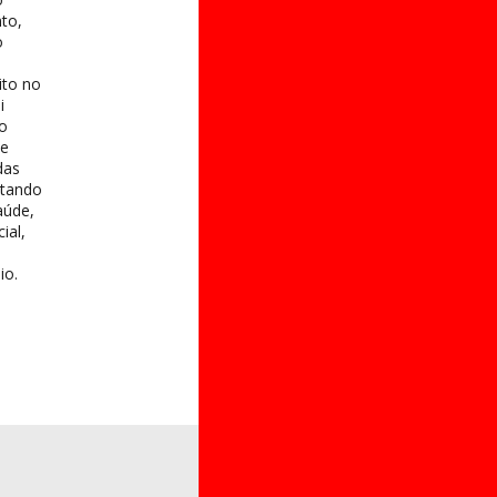
to,
o
ito no
i
 o
te
das
itando
aúde,
ial,
io.