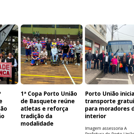
ª
1ª Copa Porto União
Porto União inici
e
de Basquete reúne
transporte gratu
ção
atletas e reforça
para moradores 
ão
tradição da
interior
modalidade
Imagem assessoria A
Prefeitura de Porto Uniã