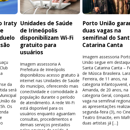
 Iraty
Unidades de Saúde
Porto União gara
de
de Irineópolis
duas vagas na
 duelo
disponibilizam Wi-Fi
semifinal do San
isão
gratuito para
Catarina Canta
usuários
Imagem assessoria Port
guaçu
União segue em destaqu
Imagem assessoria A
 Club
Santa Catarina Canta – Fe
Prefeitura de Irineópolis
la
de Música Brasileira. Lar
disponibilizou acesso gratuito à
Ferreira, de 11 anos, na
internet nas Unidades de Saúde
nse da
categoria Infantojuvenil, 
do município, oferecendo mais
tida será
Amanda, de 20 anos, na
conectividade e comodidade à
Municipal
categoria Geral, conquis
população durante o período
União da
vaga na semifinal region
de atendimento. A rede Wi-Fi
15h. Os
as apresentações realiza
está disponível para os
venda
segunda-feira (3), no Cin
usuários enquanto aguardam
e
Teatro Emacite, em Mafr
consultas, procedimentos e
 o
duas artistas já […]
demais serviços prestados