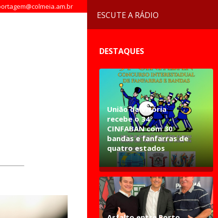
ortagem@colmeia.am.br
ESCUTE A RÁDIO
DESTAQUES
União da Vitória
recebe o 34º
CINFABAN com 30
bandas e fanfarras de
quatro estados
Asfalto entre Porto