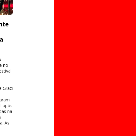
nte
ta
o
e no
stival
a
e Grazi
taram
al após
das na
e
a. As