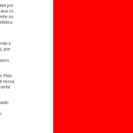
ada por
tava os
ente os
efeitos
anda e
), por
casos
s Pela
il nessa
amente
ciado
r