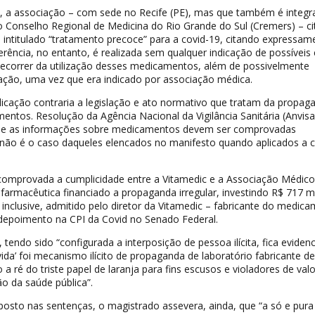
o, a associação – com sede no Recife (PE), mas que também é integr
 Conselho Regional de Medicina do Rio Grande do Sul (Cremers) – ci
o intitulado “tratamento precoce” para a covid-19, citando expressam
rência, no entanto, é realizada sem qualquer indicação de possíveis 
correr da utilização desses medicamentos, além de possivelmente
ação, uma vez que era indicado por associação médica.
icação contraria a legislação e ato normativo que tratam da propag
entos. Resolução da Agência Nacional da Vigilância Sanitária (Anvisa
ue as informações sobre medicamentos devem ser comprovadas
e não é o caso daqueles elencados no manifesto quando aplicados a 
 comprovada a cumplicidade entre a Vitamedic e a Associação Médico
farmacêutica financiado a propaganda irregular, investindo R$ 717 m
 inclusive, admitido pelo diretor da Vitamedic – fabricante do medic
 depoimento na CPI da Covid no Senado Federal.
tendo sido “configurada a interposição de pessoa ilícita, fica eviden
ida’ foi mecanismo ilícito de propaganda de laboratório fabricante de
 ré do triste papel de laranja para fins escusos e violadores de valo
o da saúde pública”.
imposto nas sentenças, o magistrado assevera, ainda, que “a só e pura