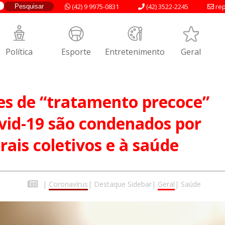
(42) 9 9975-0831
(42) 3522-2245
rep
Política
Esporte
Entretenimento
Geral
es de “tratamento precoce”
vid-19 são condenados por
ais coletivos e à saúde
|
Coronavírus
|
Destaque Sidebar
|
Geral
|
Saúde