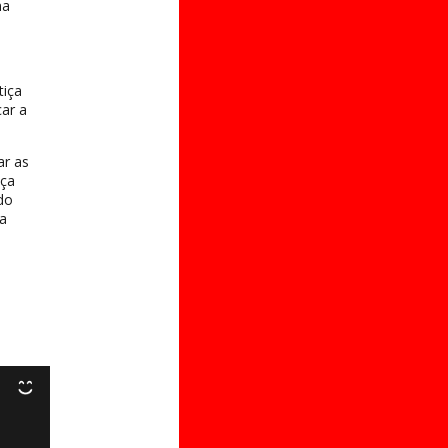
na
tiça
ar a
ar as
nça
do
a