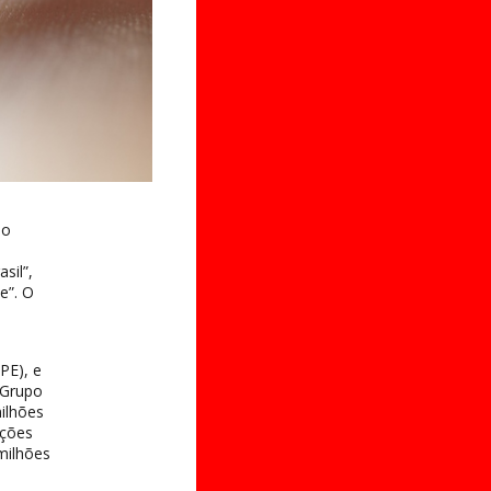
io
sil”,
e”. O
PE), e
 Grupo
ilhões
ações
milhões