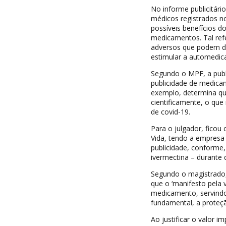
No informe publicitári
médicos registrados no
possíveis benefícios d
medicamentos. Tal refe
adversos que podem de
estimular a automedic
Segundo o MPF, a publ
publicidade de medicam
exemplo, determina q
cientificamente, o qu
de covid-19.
Para o julgador, ficou
Vida, tendo a empresa 
publicidade, conforme,
ivermectina – durante
Segundo o magistrado, 
que o ‘manifesto pela v
medicamento, servindo a
fundamental, a proteçã
Ao justificar o valor 