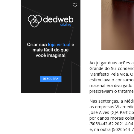
Ao julgar duas ações aj
Grande do Sul condenou
Manifesto Pela Vida. O
estimulava o consumo 
material era divulgado
prescreviam o tratame
Nas sentenças, a Médi
as empresas Vitamedic 
José Alves (GJA Parti
por danos morais colet
(5059442-62.2021.4.04
e, na outra (5020544-7