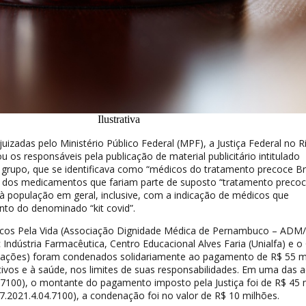
Ilustrativa
uizadas pelo Ministério Público Federal (MPF), a Justiça Federal no R
 os responsáveis pela publicação de material publicitário intitulado
 grupo, que se identificava como “médicos do tratamento precoce Bra
dos medicamentos que fariam parte de suposto “tratamento precoc
 à população em geral, inclusive, com a indicação de médicos que
nto do denominado “kit covid”.
cos Pela Vida (Associação Dignidade Médica de Pernambuco – ADM/
Indústria Farmacêutica, Centro Educacional Alves Faria (Unialfa) e o
cipações) foram condenados solidariamente ao pagamento de R$ 55 m
ivos e à saúde, nos limites de suas responsabilidades. Em uma das 
.7100), o montante do pagamento imposto pela Justiça foi de R$ 45 
7.2021.4.04.7100), a condenação foi no valor de R$ 10 milhões.