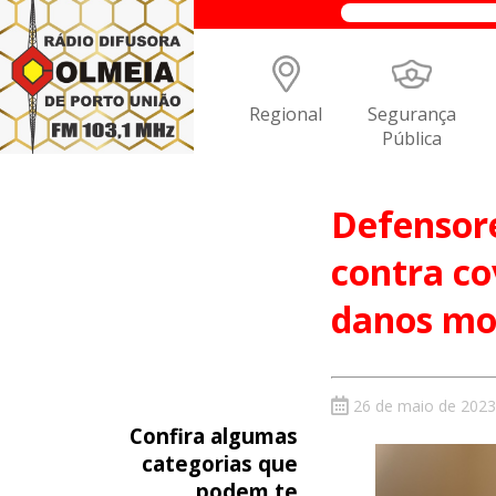
Regional
Segurança
Pública
Defensor
contra co
danos mor
26 de maio de 2023
Confira algumas
categorias que
podem te