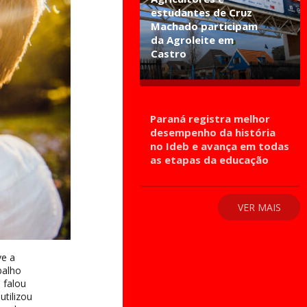
estudantes de Cruz
Machado participam
da Agroleite em
Castro
Paraná registra melhor
desempenho da história
no Ideb e avança em todas
as etapas da educação
VER MAIS
ve a
balho
 falou
tilizou