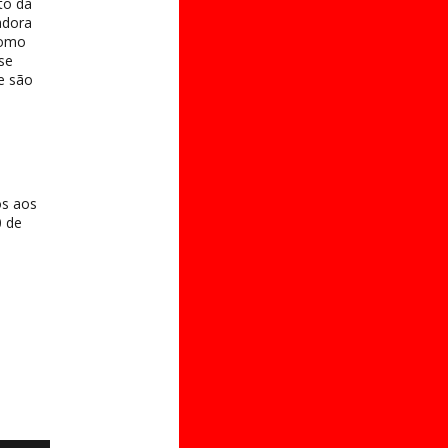
to da
adora
como
se
e são
os aos
0 de