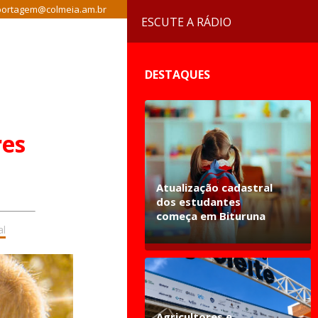
ortagem@colmeia.am.br
ESCUTE A RÁDIO
DESTAQUES
res
Atualização cadastral
dos estudantes
começa em Bituruna
al
Agricultores e