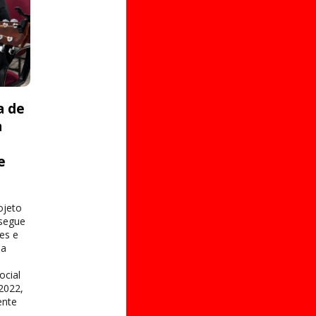
a de
a
e
s
ojeto
 segue
es e
na
ocial
2022,
ente