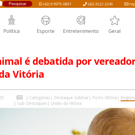
(42) 9 9975-0831
(42) 3522-2245
rep
Política
Esporte
Entretenimento
Geral
imal é debatida por vereado
da Vitória
25
|
Categorias
|
Destaque Sidebar
|
Porto Vitória
|
Region
|
Sub-Destaques
|
União da Vitória