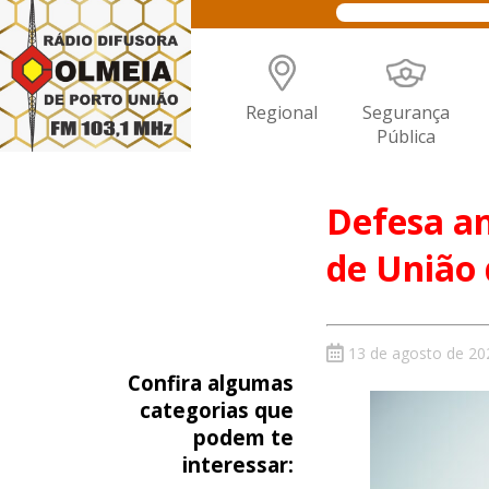
Regional
Segurança
Pública
Defesa an
de União 
13 de agosto de 20
Confira algumas
categorias que
podem te
interessar: