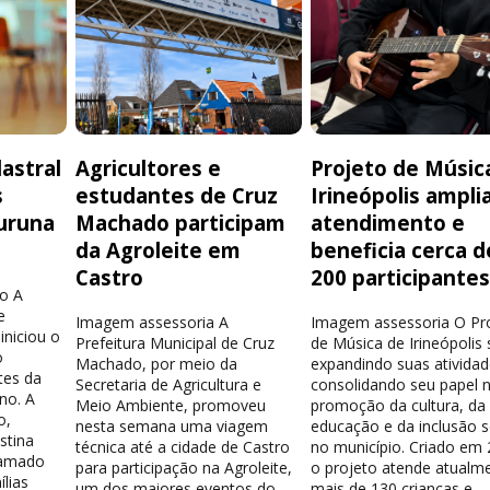
astral
Agricultores e
Projeto de Músic
s
estudantes de Cruz
Irineópolis ampli
uruna
Machado participam
atendimento e
da Agroleite em
beneficia cerca d
Castro
200 participante
o A
e
Imagem assessoria A
Imagem assessoria O Pr
iniciou o
Prefeitura Municipal de Cruz
de Música de Irineópolis
o
Machado, por meio da
expandindo suas atividad
tes da
Secretaria de Agricultura e
consolidando seu papel 
no. A
Meio Ambiente, promoveu
promoção da cultura, da
o,
nesta semana uma viagem
educação e da inclusão s
stina
técnica até a cidade de Castro
no município. Criado em 
hamado
para participação na Agroleite,
o projeto atende atualm
lias
um dos maiores eventos do
mais de 130 crianças e