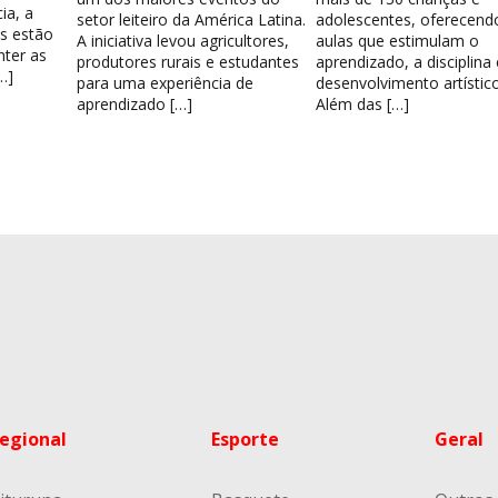
ia, a
setor leiteiro da América Latina.
adolescentes, oferecend
os estão
A iniciativa levou agricultores,
aulas que estimulam o
nter as
produtores rurais e estudantes
aprendizado, a disciplina
…]
para uma experiência de
desenvolvimento artístico
aprendizado […]
Além das […]
egional
Esporte
Geral