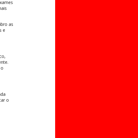
 exames
mais
ubro as
s e
co,
nte.
 o
ada
car o