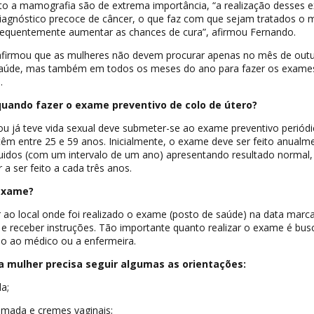
nto a mamografia são de extrema importância, “a realização desses
diagnóstico precoce de câncer, o que faz com que sejam tratados o 
nsequentemente aumentar as chances de cura”, afirmou Fernando.
afirmou que as mulheres não devem procurar apenas no mês de out
Saúde, mas também em todos os meses do ano para fazer os exame
.
uando fazer o exame preventivo de colo de útero?
u já teve vida sexual deve submeter-se ao exame preventivo periódi
êm entre 25 e 59 anos. Inicialmente, o exame deve ser feito anualme
idos (com um intervalo de um ano) apresentando resultado normal,
a ser feito a cada três anos.
 exame?
 ao local onde foi realizado o exame (posto de saúde) na data marc
 e receber instruções. Tão importante quanto realizar o exame é bus
lo ao médico ou a enfermeira.
a mulher precisa seguir algumas as orientações:
a;
mada e cremes vaginais;