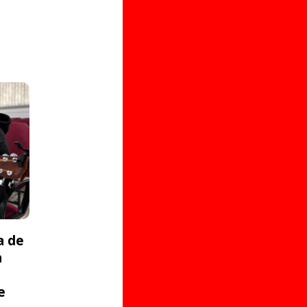
a de
a
e