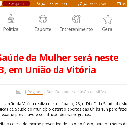
(42) 9 9975-0831
(42) 3522-2245
rep
Política
Esporte
Entretenimento
Geral
Saúde da Mulher será neste
3, em União da Vitória
|
Regional
|
Sub-Destaques
|
União da Vitória
de União da Vitória realiza neste sábado, 23, o Dia D da Saúde da Mu
icas de Saúde do município estarão abertas das 8h às 16h para faze
o exame preventivo e solicitação de mamografias.
eita a coleta do exame preventivo de colo do útero, para mulheres d