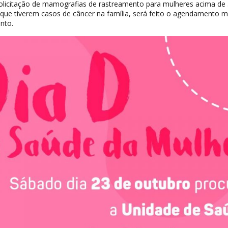
licitação de mamografias de rastreamento para mulheres acima de
 que tiverem casos de câncer na família, será feito o agendamento 
nto.