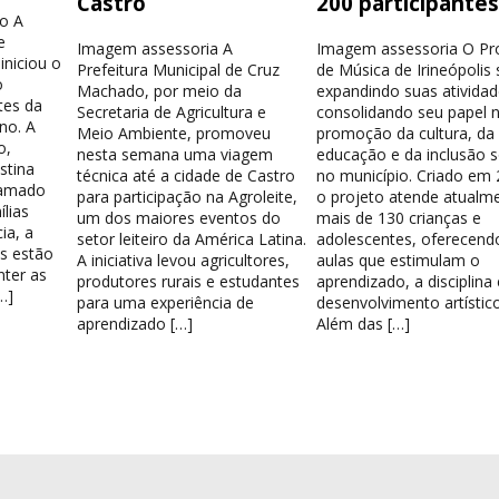
Castro
200 participante
o A
e
Imagem assessoria A
Imagem assessoria O Pr
iniciou o
Prefeitura Municipal de Cruz
de Música de Irineópolis
o
Machado, por meio da
expandindo suas atividad
tes da
Secretaria de Agricultura e
consolidando seu papel 
no. A
Meio Ambiente, promoveu
promoção da cultura, da
o,
nesta semana uma viagem
educação e da inclusão s
stina
técnica até a cidade de Castro
no município. Criado em 
hamado
para participação na Agroleite,
o projeto atende atualm
lias
um dos maiores eventos do
mais de 130 crianças e
ia, a
setor leiteiro da América Latina.
adolescentes, oferecend
os estão
A iniciativa levou agricultores,
aulas que estimulam o
nter as
produtores rurais e estudantes
aprendizado, a disciplina
…]
para uma experiência de
desenvolvimento artístico
aprendizado […]
Além das […]