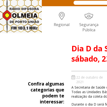
Regional
Segurança
Pública
Dia D da 
sábado, 2
22 de outubro de
2021
Confira algumas
A Secretaria de Saúde 
categorias que
Todas as Unidades Bás
podem te
realização da coleta d
interessar:
Durante o dia D será f