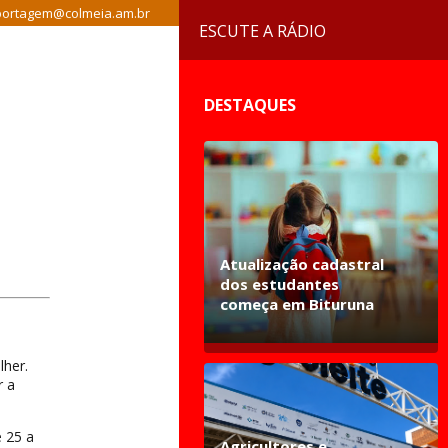
ortagem@colmeia.am.br
ESCUTE A RÁDIO
DESTAQUES
Atualização cadastral
dos estudantes
começa em Bituruna
lher.
r a
e 25 a
Agricultores e