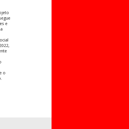
s
ojeto
 segue
es e
na
ocial
2022,
ente
o
 e o
.