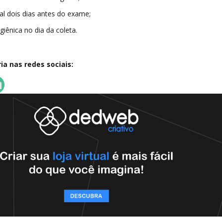
al dois dias antes do exame;
giênica no dia da coleta.
a nas redes sociais: