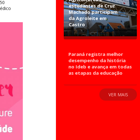
 50
estudantes de Cruz
médico
Machado participam
da Agroleite em
Castro
Paraná registra melhor
desempenho da história
no Ideb e avança em todas
as etapas da educação
VER MAIS