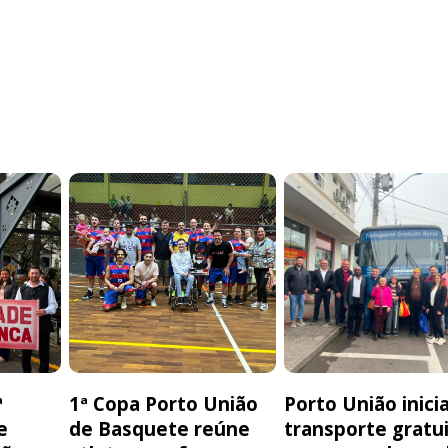
ª
1ª Copa Porto União
Porto União inici
e
de Basquete reúne
transporte gratu