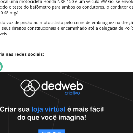
 local uma motocicleta Honda NXR 150 e um veículo VW Gol se envo
cido o teste do bafômetro para ambos os condutores, o condutor d
0.48 mg/l.
ado voz de prisão ao motociclista pelo crime de embriaguez na direç
o seus direitos constitucionais e encaminhado até a delegacia de Polí
eis.
a nas redes sociais: