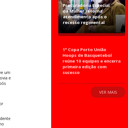
Procuradoria Especial
da Mulher retorna
atendimento após o
recesso regimental
1ª Copa Porto União
Hoops de Basquetebol
reúne 10 equipes e encerra
primeira edição com
sucesso
uve um
ovia e
após
VER MAIS
or
idente
 no