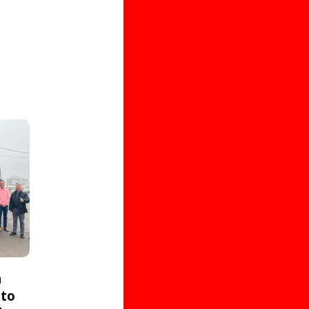
a
ito