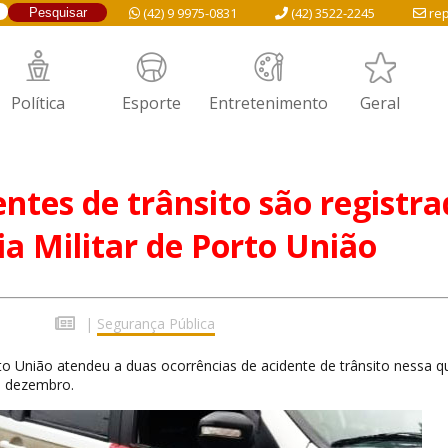
(42) 9 9975-0831
(42) 3522-2245
rep
Política
Esporte
Entretenimento
Geral
entes de trânsito são registr
cia Militar de Porto União
|
Segurança Pública
orto União atendeu a duas ocorrências de acidente de trânsito nessa q
de dezembro.