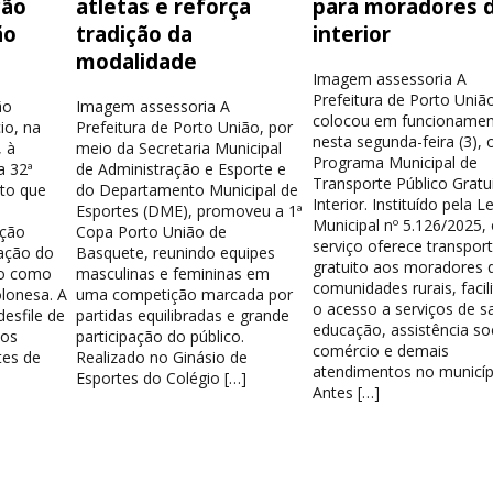
ção
atletas e reforça
para moradores 
ão
tradição da
interior
modalidade
Imagem assessoria A
Prefeitura de Porto Uniã
ão
Imagem assessoria A
colocou em funcionamen
io, na
Prefeitura de Porto União, por
nesta segunda-feira (3), 
 à
meio da Secretaria Municipal
Programa Municipal de
a 32ª
de Administração e Esporte e
Transporte Público Gratu
nto que
do Departamento Municipal de
Interior. Instituído pela Le
Esportes (DME), promoveu a 1ª
Municipal nº 5.126/2025,
ação
Copa Porto União de
serviço oferece transpor
ação do
Basquete, reunindo equipes
gratuito aos moradores 
do como
masculinas e femininas em
comunidades rurais, facil
lonesa. A
uma competição marcada por
o acesso a serviços de s
esfile de
partidas equilibradas e grande
educação, assistência soc
los
participação do público.
comércio e demais
tes de
Realizado no Ginásio de
atendimentos no municíp
Esportes do Colégio […]
Antes […]