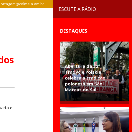
ortagem@colmeia.am.br
ESCUTE A RÁDIO
DESTAQUES
ados
Abertura da 32ª
Tradycje Polskie
celebra a tradição
polonesa em São
Mateus do Sul
uarta e