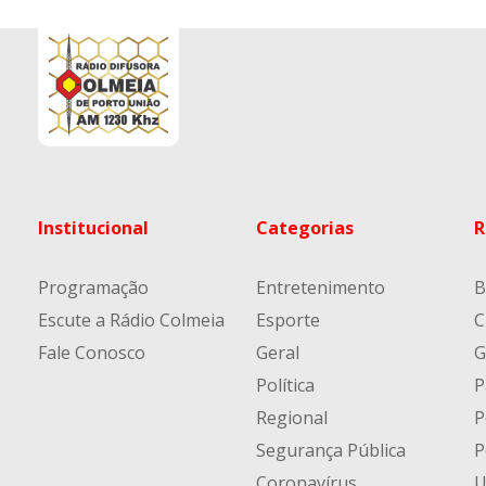
Institucional
Categorias
R
Programação
Entretenimento
B
Escute a Rádio Colmeia
Esporte
C
Fale Conosco
Geral
G
Política
P
Regional
P
Segurança Pública
P
Coronavírus
U