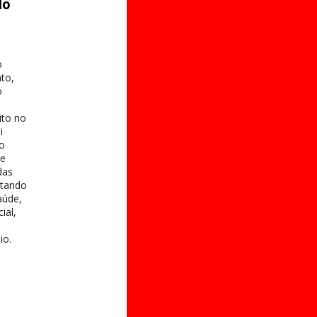
do
o
to,
o
ito no
i
 o
te
das
itando
aúde,
ial,
io.