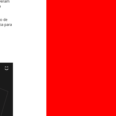
lveram
a
ão de
cia para