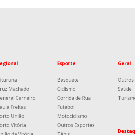
egional
Esporte
Geral
ituruna
Basquete
Outros
ruz Machado
Ciclismo
Saúde
eneral Carneiro
Corrida de Rua
Turism
aula Freitas
Futebol
orto União
Motociclismo
orto Vitória
Outros Esportes
Destaq
nião da Vitória
Tênis