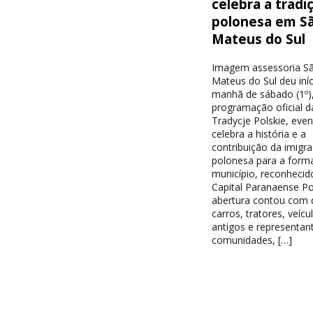
celebra a tradi
polonesa em S
Mateus do Sul
Imagem assessoria S
Mateus do Sul deu iníc
manhã de sábado (1º),
programação oficial d
Tradycje Polskie, eve
celebra a história e a
contribuição da imigr
polonesa para a form
município, reconheci
Capital Paranaense Po
abertura contou com d
carros, tratores, veícu
antigos e representan
comunidades, […]