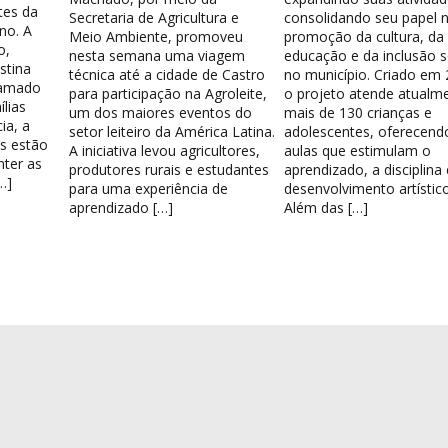
tes da
Secretaria de Agricultura e
consolidando seu papel 
no. A
Meio Ambiente, promoveu
promoção da cultura, da
o,
nesta semana uma viagem
educação e da inclusão s
stina
técnica até a cidade de Castro
no município. Criado em 
hamado
para participação na Agroleite,
o projeto atende atualm
lias
um dos maiores eventos do
mais de 130 crianças e
ia, a
setor leiteiro da América Latina.
adolescentes, oferecend
os estão
A iniciativa levou agricultores,
aulas que estimulam o
nter as
produtores rurais e estudantes
aprendizado, a disciplina
…]
para uma experiência de
desenvolvimento artístico
aprendizado […]
Além das […]