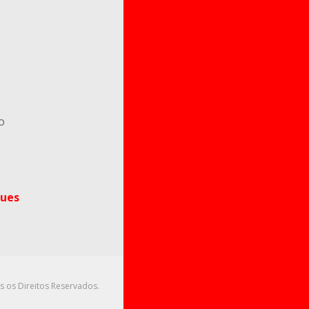
o
ues
s os Direitos Reservados.