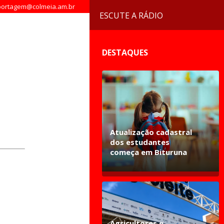
ortagem@colmeia.am.br
ESCUTE A RÁDIO
DESTAQUES
Atualização cadastral
dos estudantes
começa em Bituruna
Agricultores e