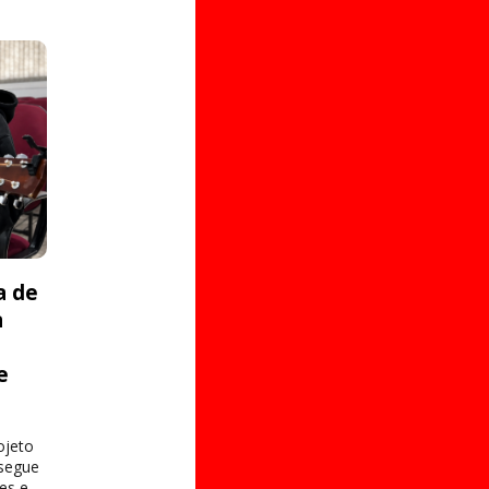
a de
a
e
s
ojeto
 segue
es e