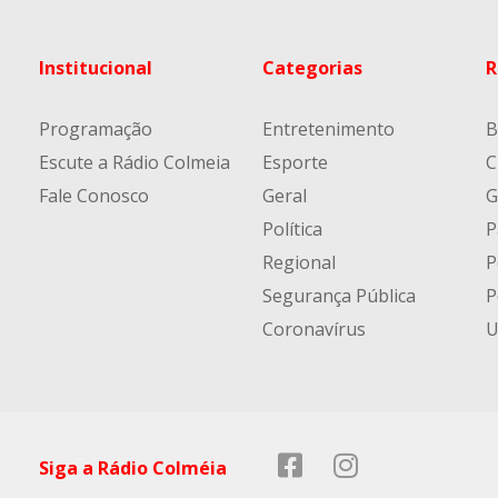
Institucional
Categorias
R
Programação
Entretenimento
B
Escute a Rádio Colmeia
Esporte
C
Fale Conosco
Geral
G
Política
P
Regional
P
Segurança Pública
P
Coronavírus
U
Siga a Rádio Colméia