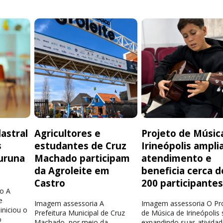
astral
Agricultores e
Projeto de Músic
s
estudantes de Cruz
Irineópolis ampli
uruna
Machado participam
atendimento e
da Agroleite em
beneficia cerca d
Castro
200 participante
o A
e
Imagem assessoria A
Imagem assessoria O Pr
iniciou o
Prefeitura Municipal de Cruz
de Música de Irineópolis
o
Machado, por meio da
expandindo suas atividad