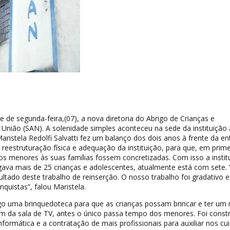
 de segunda-feira,(07), a nova diretoria do Abrigo de Crianças e
União (SAN). A solenidade simples aconteceu na sede da instituição 
aristela Redolfi Salvatti fez um balanço dos dois anos à frente da en
 reestruturação física e adequação da instituição, para que, em prime
dos menores às suas famílias fossem concretizadas. Com isso a instit
ava mais de 25 crianças e adolescentes, atualmente está com sete. 
tado deste trabalho de reinserção. O nosso trabalho foi gradativo e
quistas”, falou Maristela.
igo uma brinquedoteca para que as crianças possam brincar e ter um
m da sala de TV, antes o único passa tempo dos menores. Foi const
ormática e a contratação de mais profissionais para auxiliar nos cu