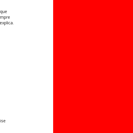
 que
empre
xplica.
ise