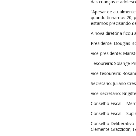
das crianças e adolesc
“Apesar de atualmente
quando tínhamos 20, p
estamos precisando de 
A nova diretória ficou
Presidente: Douglas B
Vice-presidente: Mariste
Tesoureira: Solange Pi
Vice-tesoureira: Rosa
Secretário: Juliano Crê
Vice-secretário: Brigit
Conselho Fiscal – Memb
Conselho Fiscal – Supl
Conselho Deliberativo 
Clemente Grazziotin; F