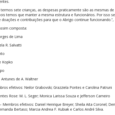
entes.
 termos sete crianças, as despesas praticamente são as mesmas de
ois temos que manter a mesma estrutura e funcionários. Por isso s
doações e contribuições para que o Abrigo continue funcionando.”, e
 assim composta:
orges de Lima
la R. Salvatti
nto
ne Kopko
spo
te Antunes de A. Waltner
ros efetivos: Neilor Grabovski; Grazziela Pontes e Carolina Patruni
entes Rose: M. L. Seger; Monica Larissa Souza e Jefferson Carneiro
– Membros efetivos: Daniel Henrique Breyer; Sheila Aita Coronel; Den
ernanda Bertaso; Marcia Andrea F. Kubiak e Carlos André Silva.