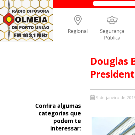
Regional
Segurança
Pública
Douglas B
President
9 de janeiro de 201
Confira algumas
categorias que
podem te
interessar: