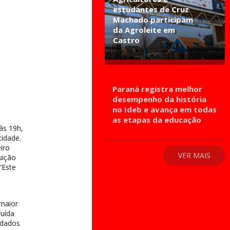
estudantes de Cruz
Machado participam
da Agroleite em
Castro
Paraná registra melhor
desempenho da história
no Ideb e avança em todas
as etapas da educação
às 19h,
tidade.
iro
VER MAIS
uição
“Este
 maior
ruída
idados