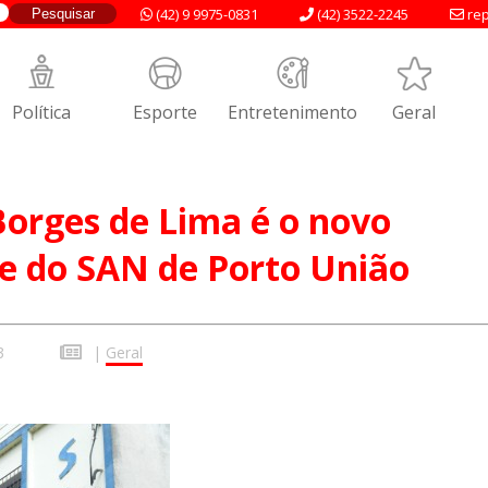
(42) 9 9975-0831
(42) 3522-2245
rep
Política
Esporte
Entretenimento
Geral
orges de Lima é o novo
e do SAN de Porto União
3
|
Geral