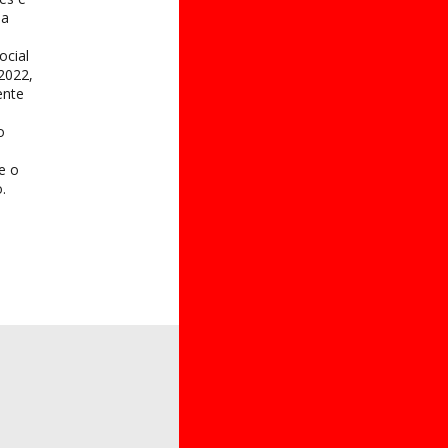
na
ocial
2022,
ente
o
 e o
.