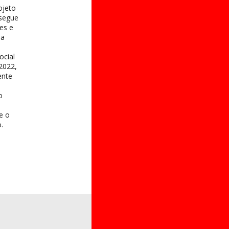
ojeto
 segue
es e
na
ocial
2022,
ente
o
 e o
.