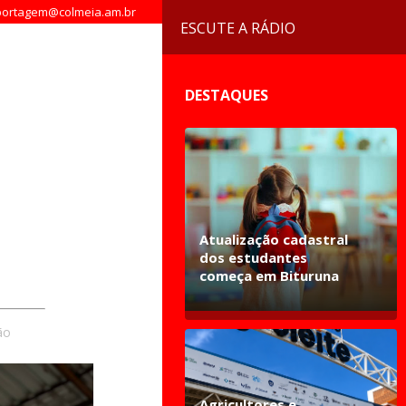
ortagem@colmeia.am.br
ESCUTE A RÁDIO
DESTAQUES
Atualização cadastral
dos estudantes
começa em Bituruna
ão
Agricultores e