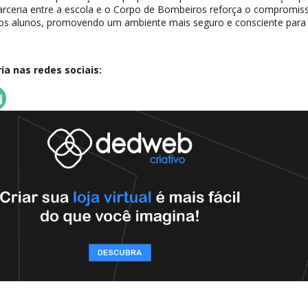
 parceria entre a escola e o Corpo de Bombeiros reforça o compromi
dos alunos, promovendo um ambiente mais seguro e consciente para
a nas redes sociais: