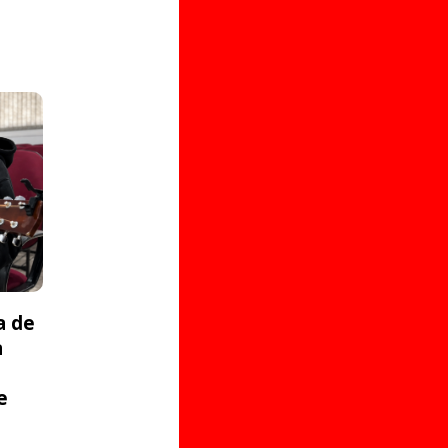
a de
a
e
s