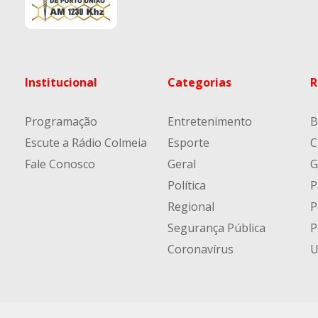
Institucional
Categorias
R
Programação
Entretenimento
B
Escute a Rádio Colmeia
Esporte
C
Fale Conosco
Geral
G
Política
P
Regional
P
Segurança Pública
P
Coronavírus
U