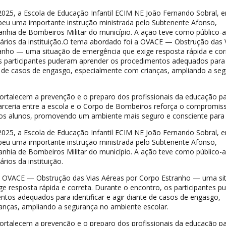
2025, a Escola de Educação Infantil ECIM NE João Fernando Sobral, 
ebeu uma importante instrução ministrada pelo Subtenente Afonso,
nhia de Bombeiros Militar do município. A ação teve como público-a
iários da instituição.O tema abordado foi a OVACE — Obstrução das 
anho — uma situação de emergência que exige resposta rápida e cor
s participantes puderam aprender os procedimentos adequados para
nte de casos de engasgo, especialmente com crianças, ampliando a se
fortalecem a prevenção e o preparo dos profissionais da educação p
 parceria entre a escola e o Corpo de Bombeiros reforça o compromi
dos alunos, promovendo um ambiente mais seguro e consciente para
2025, a Escola de Educação Infantil ECIM NE João Fernando Sobral, 
ebeu uma importante instrução ministrada pelo Subtenente Afonso,
nhia de Bombeiros Militar do município. A ação teve como público-a
rios da instituição.
a OVACE — Obstrução das Vias Aéreas por Corpo Estranho — uma si
e resposta rápida e correta. Durante o encontro, os participantes 
tos adequados para identificar e agir diante de casos de engasgo,
anças, ampliando a segurança no ambiente escolar.
fortalecem a prevenção e o preparo dos profissionais da educação p