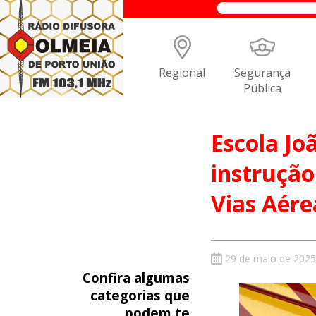
Regional
Segurança
Pública
Escola Jo
instruçã
Vias Aére
29 de maio de 2025
Confira algumas
categorias que
podem te