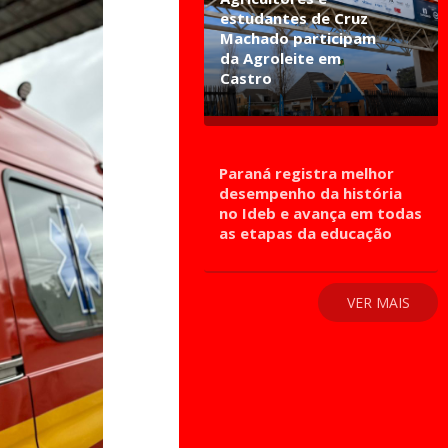
estudantes de Cruz
Machado participam
da Agroleite em
Castro
Paraná registra melhor
desempenho da história
no Ideb e avança em todas
as etapas da educação
VER MAIS