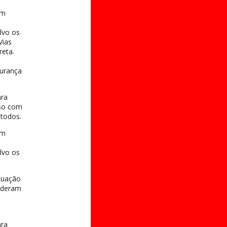
em
lvo os
Vias
reta.
gurança
ara
sso com
 todos.
em
lvo os
tuação
puderam
ara