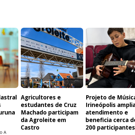
astral
Agricultores e
Projeto de Músic
s
estudantes de Cruz
Irineópolis ampli
uruna
Machado participam
atendimento e
da Agroleite em
beneficia cerca d
Castro
200 participante
o A