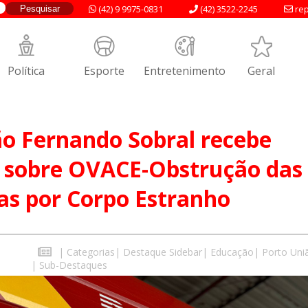
(42) 9 9975-0831
(42) 3522-2245
rep
Política
Esporte
Entretenimento
Geral
ão Fernando Sobral recebe
o sobre OVACE-Obstrução das
as por Corpo Estranho
|
Categorias
|
Destaque Sidebar
|
Educação
|
Porto Uni
|
Sub-Destaques