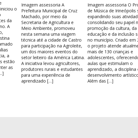
e
Imagem assessoria A
Imagem assessoria O Pr
iniciou o
Prefeitura Municipal de Cruz
de Música de Irineópolis
o
Machado, por meio da
expandindo suas atividad
tes da
Secretaria de Agricultura e
consolidando seu papel 
no. A
Meio Ambiente, promoveu
promoção da cultura, da
o,
nesta semana uma viagem
educação e da inclusão s
stina
técnica até a cidade de Castro
no município. Criado em 
hamado
para participação na Agroleite,
o projeto atende atualm
lias
um dos maiores eventos do
mais de 130 crianças e
ia, a
setor leiteiro da América Latina.
adolescentes, oferecend
os estão
A iniciativa levou agricultores,
aulas que estimulam o
nter as
produtores rurais e estudantes
aprendizado, a disciplina
…]
para uma experiência de
desenvolvimento artístico
aprendizado […]
Além das […]