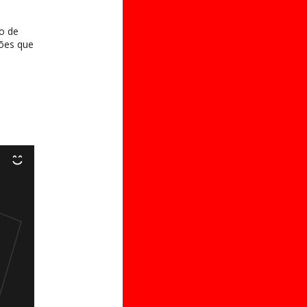
o de
ções que