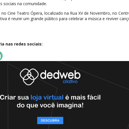
s sociais na comunidade.
 no Cine Teatro Ópera, localizado na Rua XV de Novembro, no Centr
tiva é reunir um grande público para celebrar a música e reviver can
a nas redes sociais: