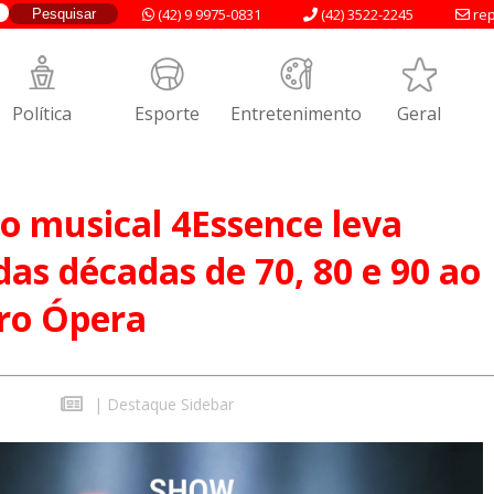
(42) 9 9975-0831
(42) 3522-2245
rep
Política
Esporte
Entretenimento
Geral
o musical 4Essence leva
 das décadas de 70, 80 e 90 ao
tro Ópera
|
Destaque Sidebar