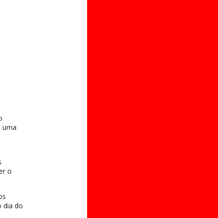
o
o uma
s
er o
os
 dia do