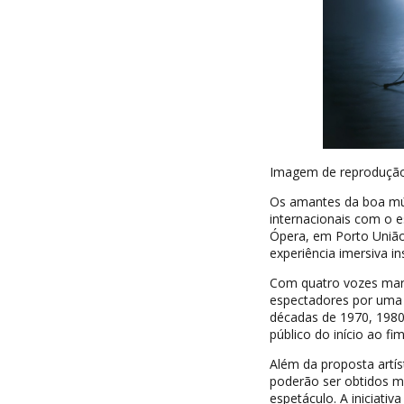
Imagem de reproduçã
Os amantes da boa mús
internacionais com o e
Ópera, em Porto União
experiência imersiva i
Com quatro vozes marc
espectadores por uma v
décadas de 1970, 198
público do início ao fi
Além da proposta artís
poderão ser obtidos me
espetáculo. A iniciativ