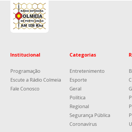
Institucional
Categorias
R
Programação
Entretenimento
B
Escute a Rádio Colmeia
Esporte
C
Fale Conosco
Geral
G
Política
P
Regional
P
Segurança Pública
P
Coronavírus
U