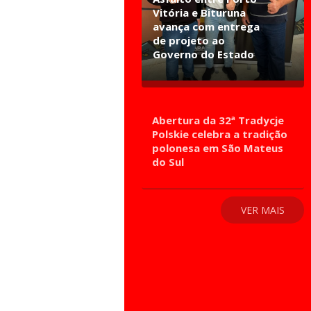
Vitória e Bituruna
avança com entrega
de projeto ao
Governo do Estado
Abertura da 32ª Tradycje
Polskie celebra a tradição
polonesa em São Mateus
do Sul
VER MAIS