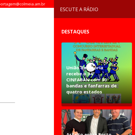
ortagem@colmeia.am.br
ESCUTE A RÁDIO
DESTAQUES
União da Vitória
recebe o 34º
CINFABAN com 30
bandas e fanfarras de
quatro estados
Asfalto entre Porto