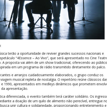
o
ica terão a oportunidade de reviver grandes sucessos nacionais e
spetáculo “4Essence – Ao Vivo”, que será apresentado no Cine Teatr
. A proposta vai além de um show tradicional, oferecendo ao públic
nspirada em um programa de rádio transmitido diretamente do palco.
antes e arranjos cuidadosamente elaborados, o grupo conduz os
iagem musical repleta de nostalgia. O repertório reúne clássicos da
0 e 1990, apresentados em medleys dinâmicos que prometem envolv
m da apresentação.
tica diferenciada, o evento também terá caráter solidário. Os ingress
diante a doação de um quilo de alimento não perecível, entregue no
a busca unir cultura e solidariedade, proporcionando entretenimento e