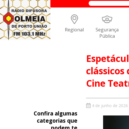
Regional
Segurança
Pública
Espetácul
clássicos
Cine Tea
4 de junho de 2026
Confira algumas
categorias que
podem te