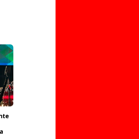
nte
ta