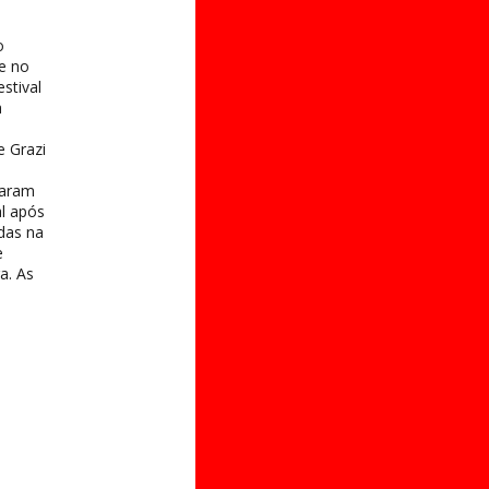
o
e no
stival
a
e Grazi
taram
al após
das na
e
a. As