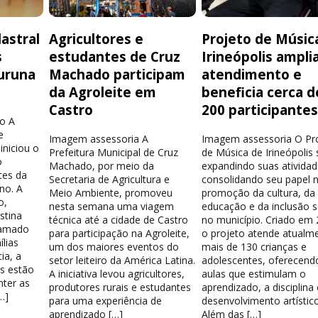
astral
Agricultores e
Projeto de Músic
s
estudantes de Cruz
Irineópolis ampli
uruna
Machado participam
atendimento e
da Agroleite em
beneficia cerca d
Castro
200 participante
o A
e
Imagem assessoria A
Imagem assessoria O Pr
iniciou o
Prefeitura Municipal de Cruz
de Música de Irineópolis
o
Machado, por meio da
expandindo suas atividad
tes da
Secretaria de Agricultura e
consolidando seu papel 
no. A
Meio Ambiente, promoveu
promoção da cultura, da
o,
nesta semana uma viagem
educação e da inclusão s
stina
técnica até a cidade de Castro
no município. Criado em 
hamado
para participação na Agroleite,
o projeto atende atualm
lias
um dos maiores eventos do
mais de 130 crianças e
ia, a
setor leiteiro da América Latina.
adolescentes, oferecend
os estão
A iniciativa levou agricultores,
aulas que estimulam o
nter as
produtores rurais e estudantes
aprendizado, a disciplina
…]
para uma experiência de
desenvolvimento artístico
aprendizado […]
Além das […]