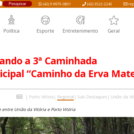
(42) 9 9975-0831
(42) 3522-2245
rep
Política
Esporte
Entretenimento
Geral
gando a 3ª Caminhada
icipal “Caminho da Erva Mat
|
Porto Vitória
|
Regional
|
Sub-Destaques
|
União da Vit
entre União da Vitória e Porto Vitória