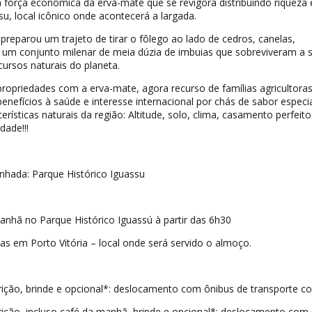
 a força econômica da erva-mate que se revigora distribuindo riqueza 
su, local icônico onde acontecerá a largada.
preparou um trajeto de tirar o fôlego ao lado de cedros, canelas,
 um conjunto milenar de meia dúzia de imbuias que sobreviveram a 
ursos naturais do planeta.
ropriedades com a erva-mate, agora recurso de famílias agricultora
enefícios à saúde e interesse internacional por chás de sabor especia
erísticas naturais da região: Altitude, solo, clima, casamento perfeit
dade!!!
nhada: Parque Histórico Iguassu
anhã no Parque Histórico Iguassú à partir das 6h30
s em Porto Vitória – local onde será servido o almoço.
crição, brinde e opcional*: deslocamento com ônibus de transporte co
crição, incluso café da manhã, brinde e opcional*: deslocamento com