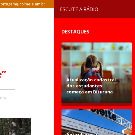
ortagem@colmeia.am.br
ESCUTE A RÁDIO
DESTAQUES
e”
Atualização cadastral
dos estudantes
começa em Bituruna
ória
Agricultores e