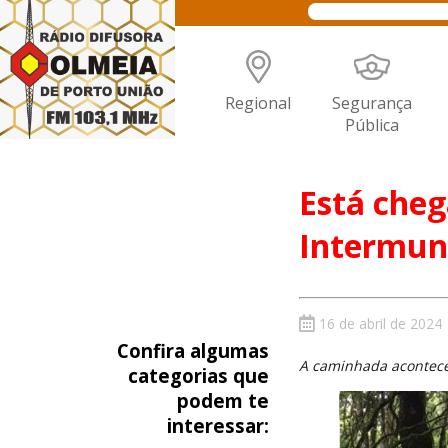
Regional
Segurança
Pública
Está che
Intermun
16 de abril de 2024
Confira algumas
A caminhada acontece 
categorias que
podem te
interessar: