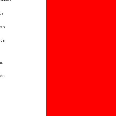
 de
nto
 da
a,
ado