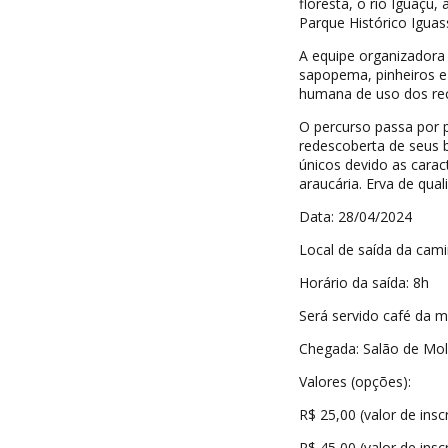
floresta, o rio Iguaçu,
Parque Histórico Iguas
A equipe organizadora 
sapopema, pinheiros e
humana de uso dos rec
O percurso passa por p
redescoberta de seus b
únicos devido as caract
araucária. Erva de quali
Data: 28/04/2024
Local de saída da cami
Horário da saída: 8h
Será servido café da m
Chegada: Salão de Mola
Valores (opções):
R$ 25,00 (valor de ins
R$ 45,00 (valor de ins