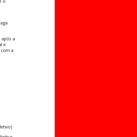
e o
saga
s após a
l e
o com a
letivo)
 ônibus