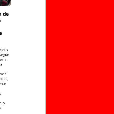
a de
a
e
s
ojeto
 segue
es e
na
ocial
2022,
ente
o
 e o
.