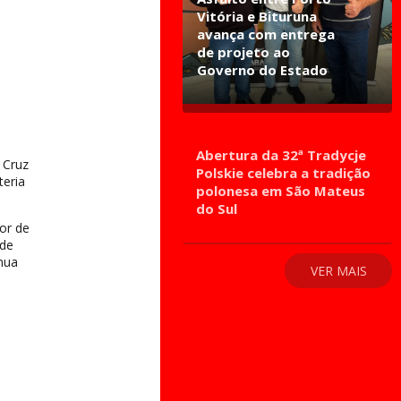
Vitória e Bituruna
avança com entrega
de projeto ao
Governo do Estado
Abertura da 32ª Tradycje
 Cruz
Polskie celebra a tradição
teria
polonesa em São Mateus
do Sul
or de
 de
nua
VER MAIS