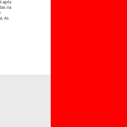
al após
das na
e
a. As