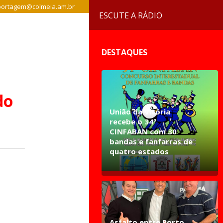
ortagem@colmeia.am.br
ESCUTE A RÁDIO
DESTAQUES
do
União da Vitória
recebe o 34º
CINFABAN com 30
bandas e fanfarras de
quatro estados
Asfalto entre Porto