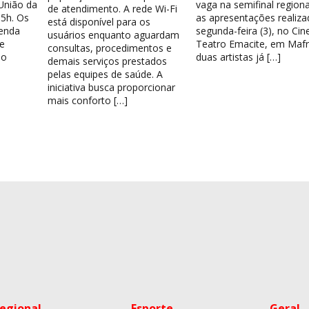
União da
vaga na semifinal region
de atendimento. A rede Wi-Fi
15h. Os
as apresentações realiza
está disponível para os
venda
segunda-feira (3), no Cin
usuários enquanto aguardam
e
Teatro Emacite, em Mafr
consultas, procedimentos e
 o
duas artistas já […]
demais serviços prestados
pelas equipes de saúde. A
iniciativa busca proporcionar
mais conforto […]
egional
Esporte
Geral