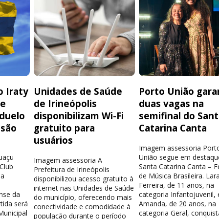
 Iraty
Unidades de Saúde
Porto União gara
de
de Irineópolis
duas vagas na
 duelo
disponibilizam Wi-Fi
semifinal do San
isão
gratuito para
Catarina Canta
usuários
Imagem assessoria Port
guaçu
União segue em destaqu
Imagem assessoria A
 Club
Santa Catarina Canta – Fe
Prefeitura de Irineópolis
la
de Música Brasileira. Lar
disponibilizou acesso gratuito à
Ferreira, de 11 anos, na
internet nas Unidades de Saúde
nse da
categoria Infantojuvenil, 
do município, oferecendo mais
tida será
Amanda, de 20 anos, na
conectividade e comodidade à
Municipal
categoria Geral, conquis
população durante o período