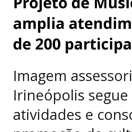
Projeto de Músi
amplia atendime
de 200 particip
Imagem assessori
Irineópolis segu
atividades e cons