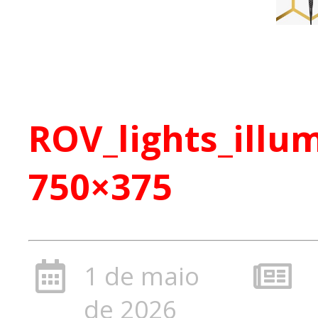
ROV_lights_illu
750×375
1 de maio
de 2026