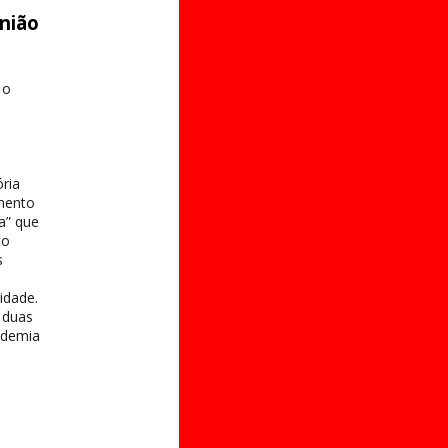
nião
 o
m
ória
amento
a” que
to
s
idade.
 duas
ademia