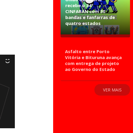
recebe o 34º
CINFABAN com 30
bandas e fanfarras de
quatro estados
Asfalto entre Porto
Vitória e Bituruna avança
com entrega de projeto
ao Governo do Estado
VER MAIS