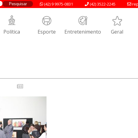
(42) 9 9975-0831
(42) 3522-2245
rep
Política
Esporte
Entretenimento
Geral
7