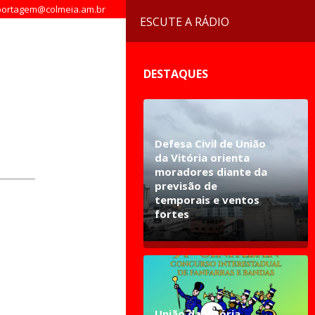
ortagem@colmeia.am.br
ESCUTE A RÁDIO
DESTAQUES
Defesa Civil de União
da Vitória orienta
moradores diante da
previsão de
temporais e ventos
fortes
União da Vitória