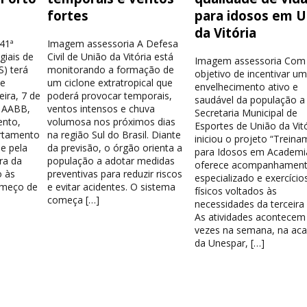
fortes
para idosos em U
da Vitória
41ª
Imagem assessoria A Defesa
giais de
Civil de União da Vitória está
Imagem assessoria Com
) terá
monitorando a formação de
objetivo de incentivar u
de
um ciclone extratropical que
envelhecimento ativo e
eira, 7 de
poderá provocar temporais,
saudável da população a
a AABB,
ventos intensos e chuva
Secretaria Municipal de
ento,
volumosa nos próximos dias
Esportes de União da Vit
rtamento
na região Sul do Brasil. Diante
iniciou o projeto “Trein
 e pela
da previsão, o órgão orienta a
para Idosos em Academi
ra da
população a adotar medidas
oferece acompanhamen
o às
preventivas para reduzir riscos
especializado e exercício
omeço de
e evitar acidentes. O sistema
físicos voltados às
começa […]
necessidades da terceira 
As atividades acontecem
vezes na semana, na ac
da Unespar, […]