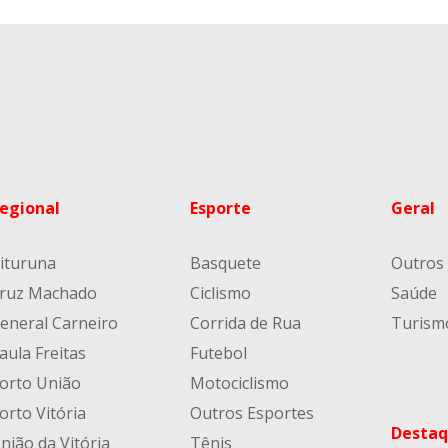
egional
Esporte
Geral
ituruna
Basquete
Outros
ruz Machado
Ciclismo
Saúde
eneral Carneiro
Corrida de Rua
Turism
aula Freitas
Futebol
orto União
Motociclismo
orto Vitória
Outros Esportes
Destaq
nião da Vitória
Tênis