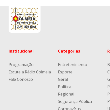
Institucional
Categorias
R
Programação
Entretenimento
B
Escute a Rádio Colmeia
Esporte
C
Fale Conosco
Geral
G
Política
P
Regional
P
Segurança Pública
P
Coronavírus
U