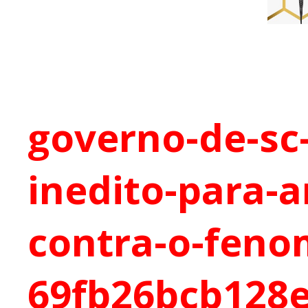
governo-de-sc
inedito-para-a
contra-o-feno
69fb26bcb128