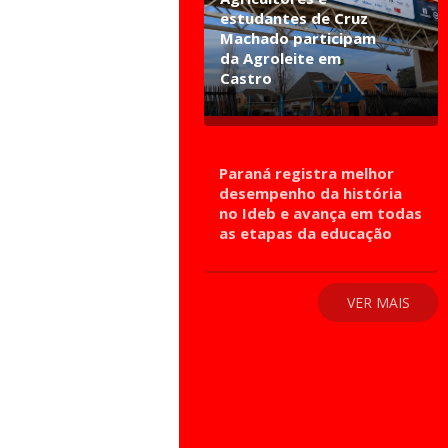
estudantes de Cruz
Machado participam
da Agroleite em
Castro
Paraná registra melhor
desempenho da história
no Ideb e avança em todas
as etapas da educação
VER MAIS