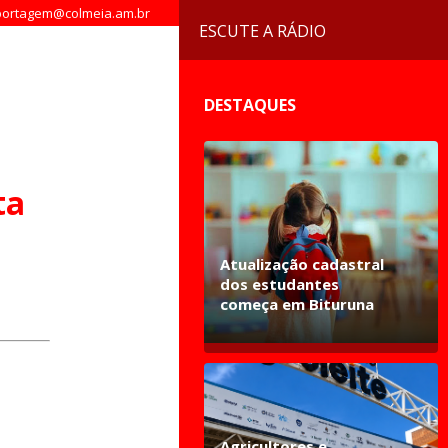
ortagem@colmeia.am.br
ESCUTE A RÁDIO
DESTAQUES
ta
Atualização cadastral
dos estudantes
começa em Bituruna
Agricultores e