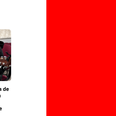
a de
a
e
s