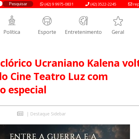
(42) 9 9975-0831
(42) 3522-2245
rep
Política
Esporte
Entretenimento
Geral
clórico Ucraniano Kalena vol
do Cine Teatro Luz com
o especial
|
Destaque Sidebar