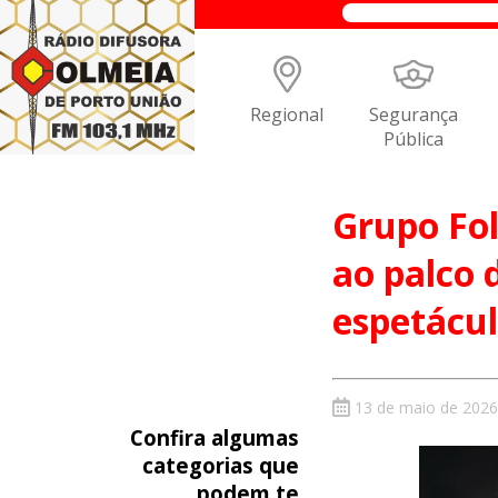
Regional
Segurança
Pública
Grupo Fol
ao palco 
espetácul
13 de maio de 2026
Confira algumas
categorias que
podem te