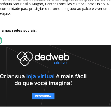
aróquia São Basílio Magno, Center Fórmulas e Ótica Porto União. A
comunidade para prestigiar o retorno do grupo ao palco e viver uma
adição.
a nas redes sociais: