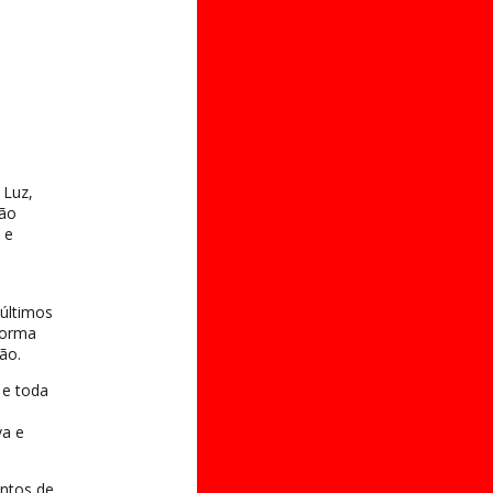
 Luz,
ção
 e
 últimos
forma
ão.
 e toda
va e
ontos de