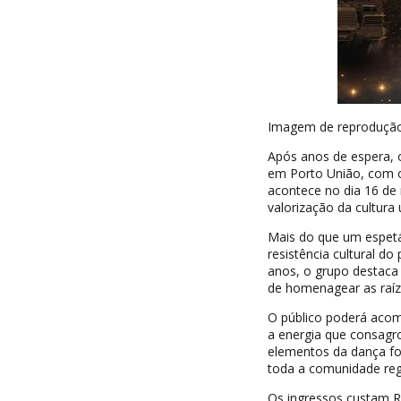
Imagem de reproduçã
Após anos de espera, o
em Porto União, com o
acontece no dia 16 de
valorização da cultura 
Mais do que um espetác
resistência cultural d
anos, o grupo destaca
de homenagear as raíze
O público poderá acomp
a energia que consagro
elementos da dança fo
toda a comunidade reg
Os ingressos custam R