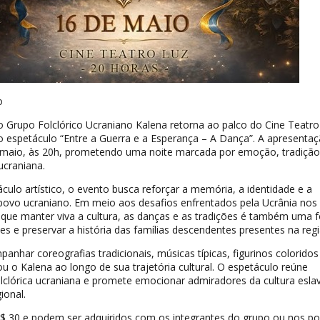
o
 Grupo Folclórico Ucraniano Kalena retorna ao palco do Cine Teatro
 espetáculo “Entre a Guerra e a Esperança – A Dança”. A apresenta
 maio, às 20h, prometendo uma noite marcada por emoção, tradição
ucraniana.
ulo artístico, o evento busca reforçar a memória, a identidade e a
o povo ucraniano. Em meio aos desafios enfrentados pela Ucrânia nos
 que manter viva a cultura, as danças e as tradições é também uma 
s e preservar a história das famílias descendentes presentes na regi
anhar coreografias tradicionais, músicas típicas, figurinos coloridos
u o Kalena ao longo de sua trajetória cultural. O espetáculo reúne
lclórica ucraniana e promete emocionar admiradores da cultura esla
ional.
$ 30 e podem ser adquiridos com os integrantes do grupo ou nos p