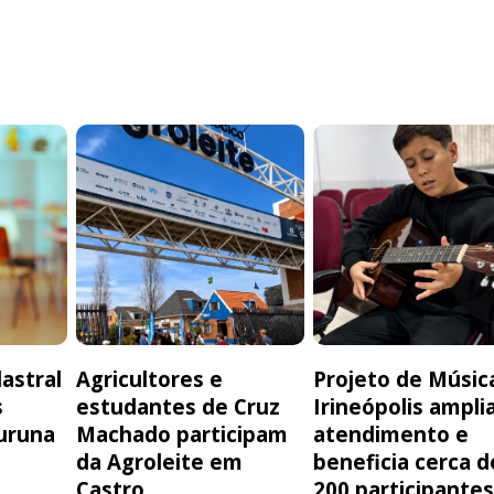
astral
Agricultores e
Projeto de Músic
s
estudantes de Cruz
Irineópolis ampli
uruna
Machado participam
atendimento e
da Agroleite em
beneficia cerca d
Castro
200 participante