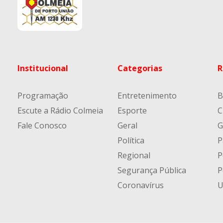
Institucional
Categorias
R
Programação
Entretenimento
B
Escute a Rádio Colmeia
Esporte
C
Fale Conosco
Geral
G
Política
P
Regional
P
Segurança Pública
P
Coronavírus
U