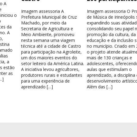
o A
e
Imagem assessoria A
Imagem assessoria O Pr
iniciou o
Prefeitura Municipal de Cruz
de Música de Irineópolis
o
Machado, por meio da
expandindo suas atividad
tes da
Secretaria de Agricultura e
consolidando seu papel 
no. A
Meio Ambiente, promoveu
promoção da cultura, da
o,
nesta semana uma viagem
educação e da inclusão s
stina
técnica até a cidade de Castro
no município. Criado em 
hamado
para participação na Agroleite,
o projeto atende atualm
lias
um dos maiores eventos do
mais de 130 crianças e
ia, a
setor leiteiro da América Latina.
adolescentes, oferecend
os estão
A iniciativa levou agricultores,
aulas que estimulam o
nter as
produtores rurais e estudantes
aprendizado, a disciplina
…]
para uma experiência de
desenvolvimento artístico
aprendizado […]
Além das […]