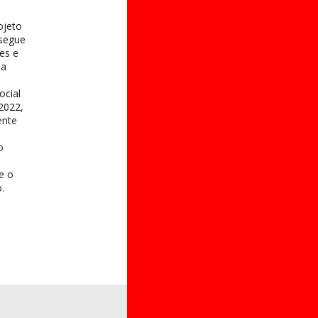
ojeto
 segue
es e
na
ocial
2022,
ente
o
 e o
.