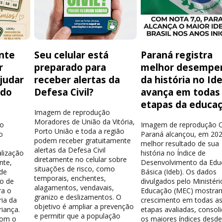
nte
Seu celular está
Paraná registra
r
preparado para
melhor desempe
judar
receber alertas da
da história no Id
 do
Defesa Civil?
avança em todas
e
etapas da educa
Imagem de reprodução
Moradores de União da Vitória,
ão
Imagem de reprodução 
Porto União e toda a região
o
Paraná alcançou, em 202
podem receber gratuitamente
melhor resultado de sua
alertas da Defesa Civil
alização
história no Índice de
diretamente no celular sobre
nte,
Desenvolvimento da Ed
situações de risco, como
de
Básica (Ideb). Os dados
temporais, enchentes,
vo de
divulgados pelo Ministéri
alagamentos, vendavais,
ra o
Educação (MEC) mostra
granizo e deslizamentos. O
ia da
crescimento em todas a
objetivo é ampliar a prevenção
riança.
etapas avaliadas, consol
e permitir que a população
com o
os maiores índices desde