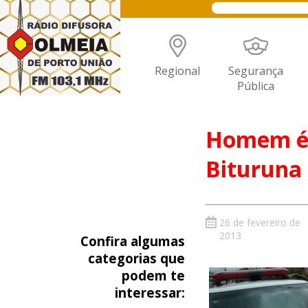
Regional
Segurança
Pública
Homem é 
Bituruna
26 de fevereiro de
2013
Confira algumas
categorias que
podem te
interessar: