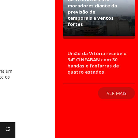
moradores diante da
previsão de
temporais e ventos
fortes
União da Vitória recebe o
34º CINFABAN com 30
bandas e fanfarras de
una um
quatro estados
ce os
VER MAIS