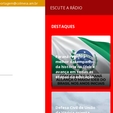
ortagem@colmeia.am.br
ESCUTE A RÁDIO
DESTAQUES
Paraná registra
melhor desempenho
da história no Ideb e
avança em todas as
etapas da educação
Defesa Civil de União
da Vitória orienta