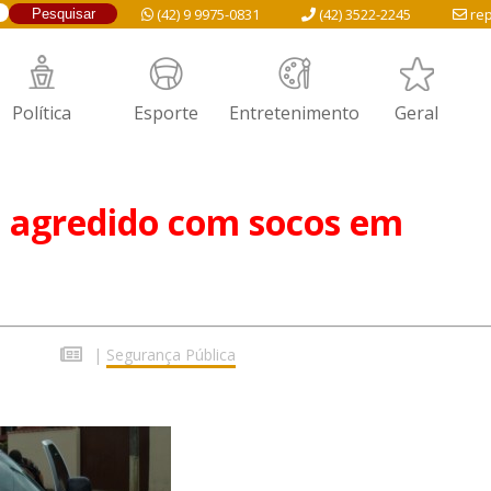
(42) 9 9975-0831
(42) 3522-2245
rep
Política
Esporte
Entretenimento
Geral
agredido com socos em
|
Segurança Pública