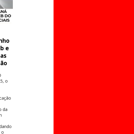
nho
eb e
 as
ção
O
5, o
ucação
o da
m
s
idando
 o