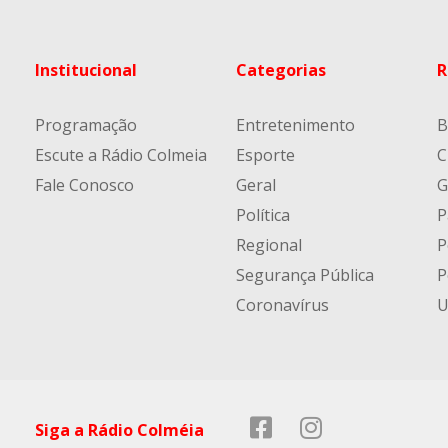
Institucional
Categorias
R
Programação
Entretenimento
B
Escute a Rádio Colmeia
Esporte
C
Fale Conosco
Geral
G
Política
P
Regional
P
Segurança Pública
P
Coronavírus
U
Siga a Rádio Colméia