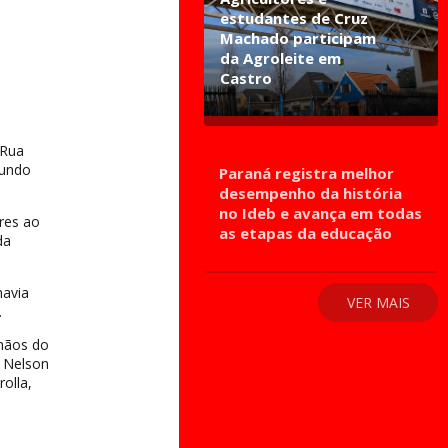
estudantes de Cruz
Machado participam
da Agroleite em
Castro
 Rua
gundo
Paraná registra melhor
desempenho da história
no Ideb e avança em todas
res ao
as etapas da educação
da
havia
VER MAIS
.
 mãos do
o Nelson
olla,