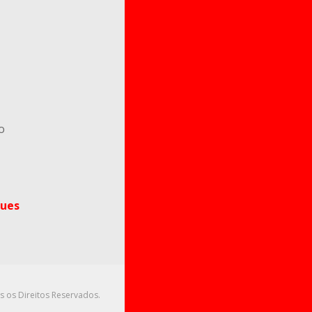
o
ues
s os Direitos Reservados.