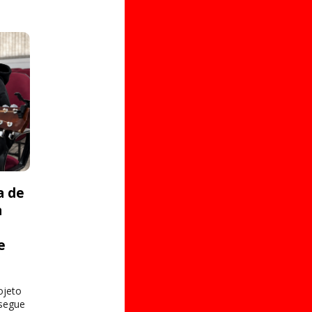
a de
a
e
s
ojeto
 segue