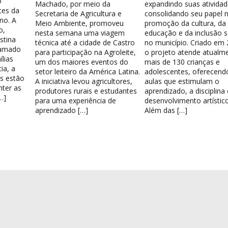
o
Machado, por meio da
expandindo suas atividad
tes da
Secretaria de Agricultura e
consolidando seu papel 
no. A
Meio Ambiente, promoveu
promoção da cultura, da
o,
nesta semana uma viagem
educação e da inclusão s
stina
técnica até a cidade de Castro
no município. Criado em 
hamado
para participação na Agroleite,
o projeto atende atualm
lias
um dos maiores eventos do
mais de 130 crianças e
ia, a
setor leiteiro da América Latina.
adolescentes, oferecend
os estão
A iniciativa levou agricultores,
aulas que estimulam o
nter as
produtores rurais e estudantes
aprendizado, a disciplina
…]
para uma experiência de
desenvolvimento artístico
aprendizado […]
Além das […]