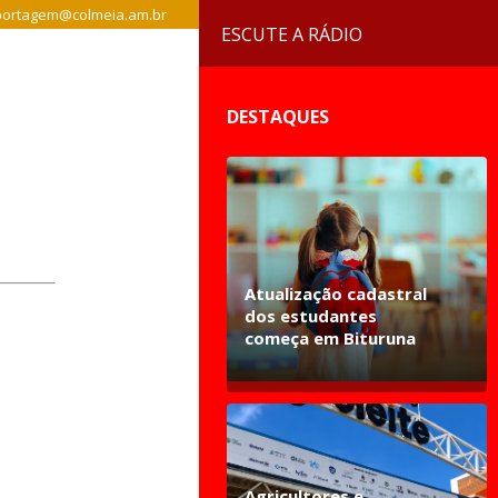
ortagem@colmeia.am.br
ESCUTE A RÁDIO
DESTAQUES
Atualização cadastral
dos estudantes
começa em Bituruna
Agricultores e