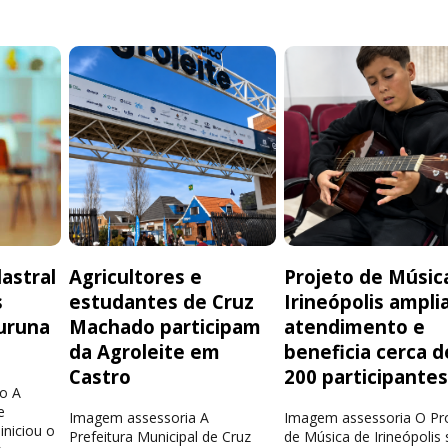
astral
Agricultores e
Projeto de Músic
s
estudantes de Cruz
Irineópolis ampli
uruna
Machado participam
atendimento e
da Agroleite em
beneficia cerca d
Castro
200 participante
o A
e
Imagem assessoria A
Imagem assessoria O Pr
iniciou o
Prefeitura Municipal de Cruz
de Música de Irineópolis