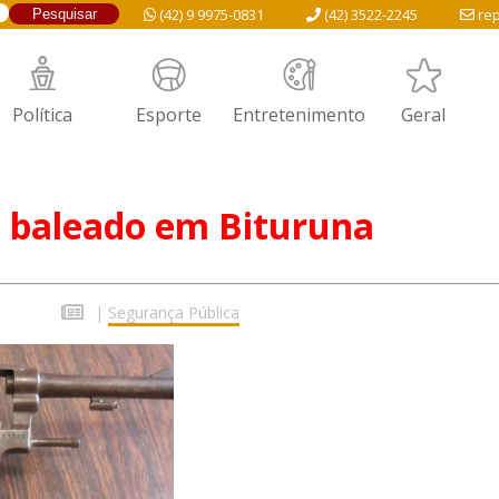
(42) 9 9975-0831
(42) 3522-2245
rep
Política
Esporte
Entretenimento
Geral
baleado em Bituruna
|
Segurança Pública