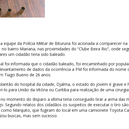
a equipe da Polícia Militar de Bituruna foi acionada a comparecer na
, no bairro Mariana, nas proximidades do “Clube Beira Rio”, onde se
res um cidadão teria sido baleado.
cial foi informada que o cidadão baleado, foi encaminhado por popula
o levantamento de dados da ocorrência a PM foi informada do nome 
vem Tiago Bueno de 26 anos.
lantão do hospital da cidade, Djalma, o estado do jovem é grave e 
i-lo para União da Vitória ou Curitiba para realização de uma cirurgia
no momento do disparo a vítima teria conseguido tirar a arma das
o. Segundo relatos dos cidadãos os suspeitos de executar o tiro sã
 como Marquito, que fugiram do local em uma camionete Toyota Car
lizou buscas, mas sem sucesso.