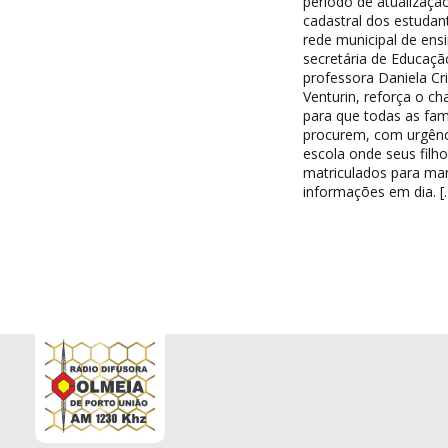
período de atualizaçã
cadastral dos estudan
rede municipal de ensi
secretária de Educaçã
professora Daniela Cri
Venturin, reforça o c
para que todas as famí
procurem, com urgênc
escola onde seus filh
matriculados para ma
informações em dia. [