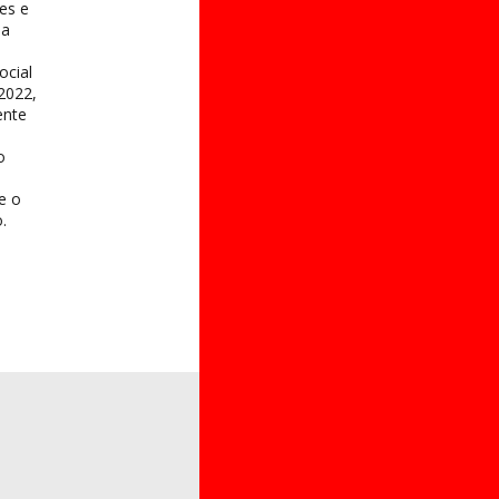
es e
na
ocial
2022,
ente
o
 e o
.