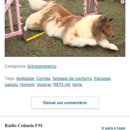
Categorias:
Entretenimento
Tags:
Agilidade
,
Corrida
,
fantasia de cachorro
,
fracassa
,
gastou
,
Homem
,
mostrar
,
R$70 mil
,
tenta
Deixar um comentário
Rádio Colmeia FM
Ir para o topo