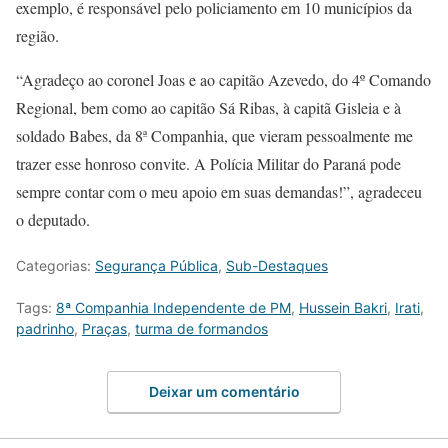
exemplo, é responsável pelo policiamento em 10 municípios da
região.
“Agradeço ao coronel Joas e ao capitão Azevedo, do 4º Comando
Regional, bem como ao capitão Sá Ribas, à capitã Gisleia e à
soldado Babes, da 8ª Companhia, que vieram pessoalmente me
trazer esse honroso convite. A Polícia Militar do Paraná pode
sempre contar com o meu apoio em suas demandas!”, agradeceu
o deputado.
Categorias:
Segurança Pública
,
Sub-Destaques
Tags:
8ª Companhia Independente de PM
,
Hussein Bakri
,
Irati
,
padrinho
,
Praças
,
turma de formandos
Deixar um comentário