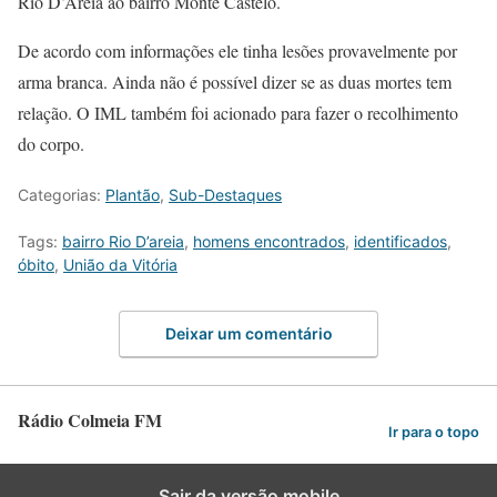
Rio D’Areia ao bairro Monte Castelo.
De acordo com informações ele tinha lesões provavelmente por
arma branca. Ainda não é possível dizer se as duas mortes tem
relação. O IML também foi acionado para fazer o recolhimento
do corpo.
Categorias:
Plantão
,
Sub-Destaques
Tags:
bairro Rio D’areia
,
homens encontrados
,
identificados
,
óbito
,
União da Vitória
Deixar um comentário
Rádio Colmeia FM
Ir para o topo
Sair da versão mobile