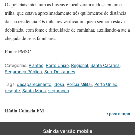
Os policiais iniciaram as buscas e localizaram a idosa em uma
trilha, que estava aproximadamente três quilômetros de distância
da sua residência. Os militares verificaram que a senhora estava
debilitada, com fome e dificuldade de caminhar, auxiliando-a até a
chegada de seus familiares.
Fonte: PMSC
Categorias:
Plantão
,
Porto União
,
Regional
,
Santa Catarina
,
Segurança Pública
,
Sub-Destaques
Tags:
desaparecimento
,
idosa
,
Polícia Militar
,
Porto União
,
resgate
,
Santa Maria
,
segurança
Rádio Colmeia FM
Ir para o topo
Sair da versão mobile