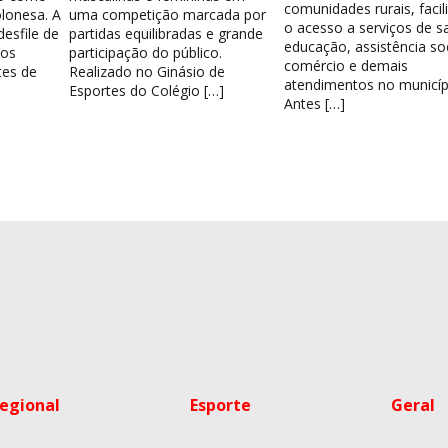
comunidades rurais, facil
lonesa. A
uma competição marcada por
o acesso a serviços de s
esfile de
partidas equilibradas e grande
educação, assistência soc
los
participação do público.
comércio e demais
tes de
Realizado no Ginásio de
atendimentos no municíp
Esportes do Colégio […]
Antes […]
egional
Esporte
Geral