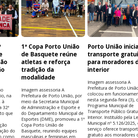
ª
1ª Copa Porto União
Porto União inici
e
de Basquete reúne
transporte gratu
ção
atletas e reforça
para moradores 
ão
tradição da
interior
modalidade
Imagem assessoria A
Prefeitura de Porto Uniã
ão
Imagem assessoria A
colocou em funcionamen
io, na
Prefeitura de Porto União, por
nesta segunda-feira (3), 
 à
meio da Secretaria Municipal
Programa Municipal de
a 32ª
de Administração e Esporte e
Transporte Público Gratu
nto que
do Departamento Municipal de
Interior. Instituído pela Le
Esportes (DME), promoveu a 1ª
Municipal nº 5.126/2025,
ação
Copa Porto União de
serviço oferece transpor
ação do
Basquete, reunindo equipes
gratuito aos moradores 
do como
masculinas e femininas em