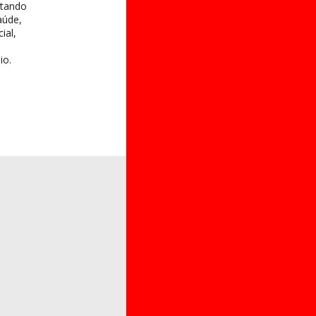
itando
aúde,
ial,
io.