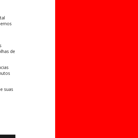
tal
dernos
s
olhas de
ncias
nutos
 e suas