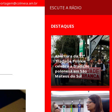
ortagem@colmeia.am.br
ESCUTE A RÁDIO
DESTAQUES
Abertura da 32ª
Tradycje Polskie
celebra a tradição
polonesa em São
Mateus do Sul