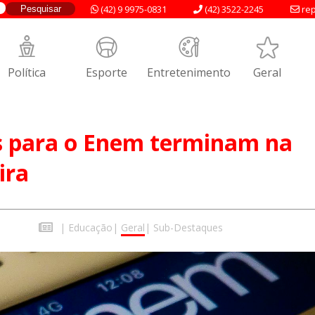
(42) 9 9975-0831
(42) 3522-2245
rep
Política
Esporte
Entretenimento
Geral
es para o Enem terminam na
ira
|
Educação
|
Geral
|
Sub-Destaques