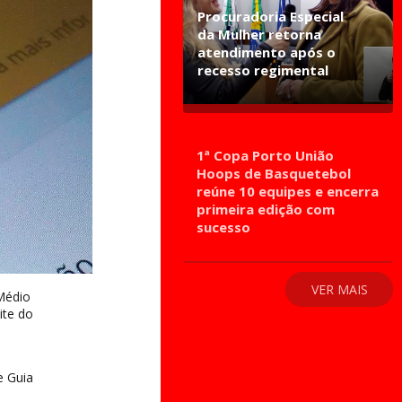
Procuradoria Especial
da Mulher retorna
atendimento após o
recesso regimental
1ª Copa Porto União
Hoops de Basquetebol
reúne 10 equipes e encerra
primeira edição com
sucesso
VER MAIS
Médio
ite do
e Guia