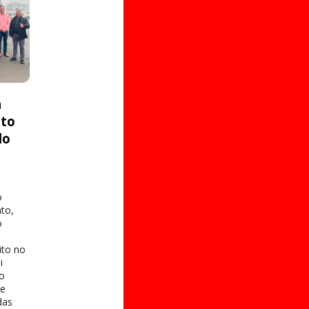
a
ito
do
o
to,
o
ito no
i
 o
te
das