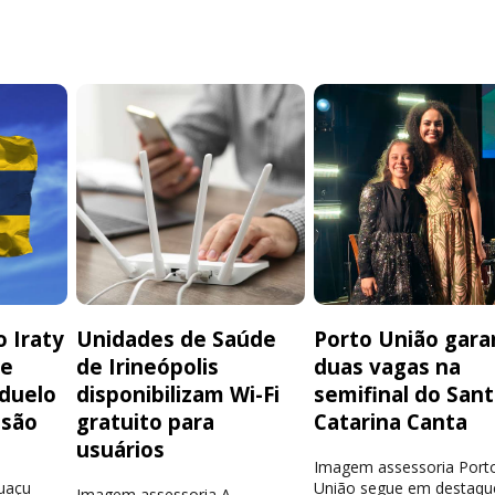
 Iraty
Unidades de Saúde
Porto União gara
de
de Irineópolis
duas vagas na
 duelo
disponibilizam Wi-Fi
semifinal do San
isão
gratuito para
Catarina Canta
usuários
Imagem assessoria Port
guaçu
União segue em destaqu
Imagem assessoria A