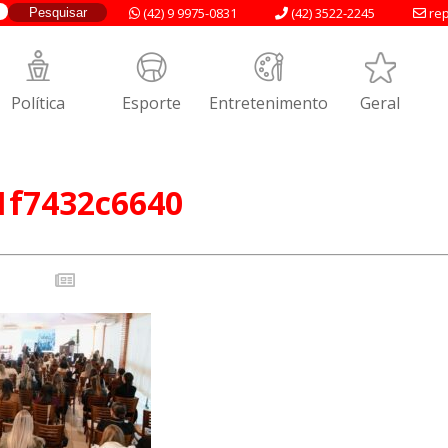
(42) 9 9975-0831
(42) 3522-2245
rep
Política
Esporte
Entretenimento
Geral
a1f7432c6640