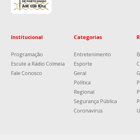
Institucional
Categorias
R
Programação
Entretenimento
B
Escute a Rádio Colmeia
Esporte
C
Fale Conosco
Geral
G
Política
P
Regional
P
Segurança Pública
P
Coronavírus
U