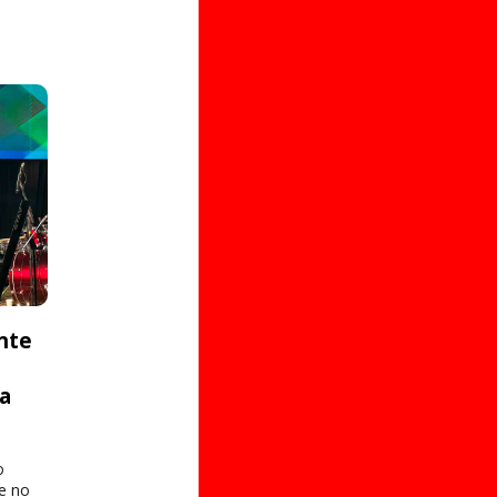
nte
ta
o
e no