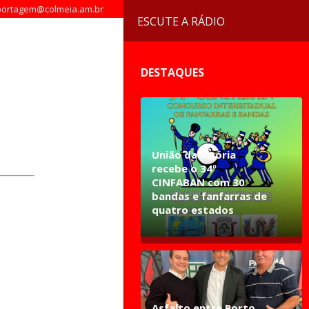
ortagem@colmeia.am.br
ESCUTE A RÁDIO
DESTAQUES
União da Vitória
recebe o 34º
CINFABAN com 30
bandas e fanfarras de
quatro estados
Asfalto entre Porto