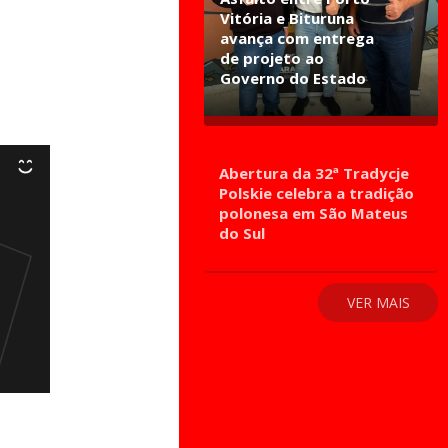
Vitória e Bituruna
avança com entrega
de projeto ao
Governo do Estado
Abertura da 32ª Tradycje
Polskie celebra a tradição
polonesa em São Mateus
do Sul
VER MAIS