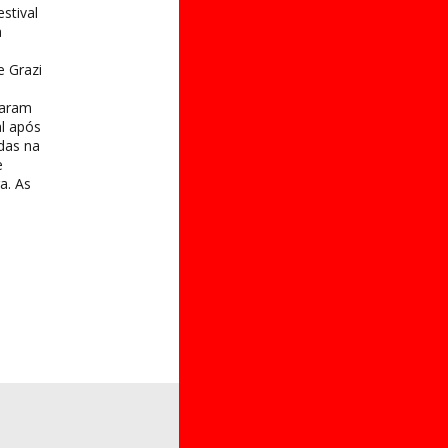
stival
a
e Grazi
taram
al após
das na
e
a. As