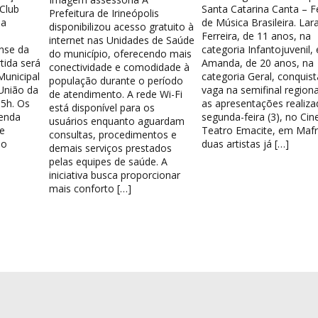
 Club
Santa Catarina Canta – Fe
Prefeitura de Irineópolis
la
de Música Brasileira. Lar
disponibilizou acesso gratuito à
Ferreira, de 11 anos, na
internet nas Unidades de Saúde
nse da
categoria Infantojuvenil, 
do município, oferecendo mais
tida será
Amanda, de 20 anos, na
conectividade e comodidade à
Municipal
categoria Geral, conquis
população durante o período
União da
vaga na semifinal region
de atendimento. A rede Wi-Fi
15h. Os
as apresentações realiza
está disponível para os
venda
segunda-feira (3), no Cin
usuários enquanto aguardam
e
Teatro Emacite, em Mafr
consultas, procedimentos e
 o
duas artistas já […]
demais serviços prestados
pelas equipes de saúde. A
iniciativa busca proporcionar
mais conforto […]