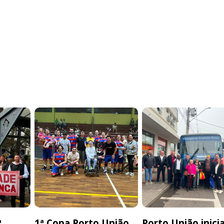
ª
1ª Copa Porto União
Porto União inici