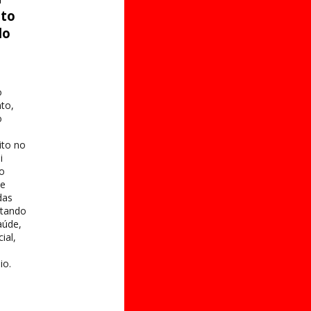
ito
do
o
to,
o
ito no
i
 o
te
das
itando
aúde,
ial,
io.