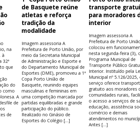
e
de Basquete reúne
transporte gratu
ção
atletas e reforça
para moradores 
ão
tradição da
interior
modalidade
Imagem assessoria A
Prefeitura de Porto Uniã
ão
Imagem assessoria A
colocou em funcionamen
io, na
Prefeitura de Porto União, por
nesta segunda-feira (3), 
 à
meio da Secretaria Municipal
Programa Municipal de
a 32ª
de Administração e Esporte e
Transporte Público Gratu
nto que
do Departamento Municipal de
Interior. Instituído pela Le
Esportes (DME), promoveu a 1ª
Municipal nº 5.126/2025,
ação
Copa Porto União de
serviço oferece transpor
ação do
Basquete, reunindo equipes
gratuito aos moradores 
do como
masculinas e femininas em
comunidades rurais, facil
lonesa. A
uma competição marcada por
o acesso a serviços de s
esfile de
partidas equilibradas e grande
educação, assistência soc
los
participação do público.
comércio e demais
tes de
Realizado no Ginásio de
atendimentos no municíp
Esportes do Colégio […]
Antes […]