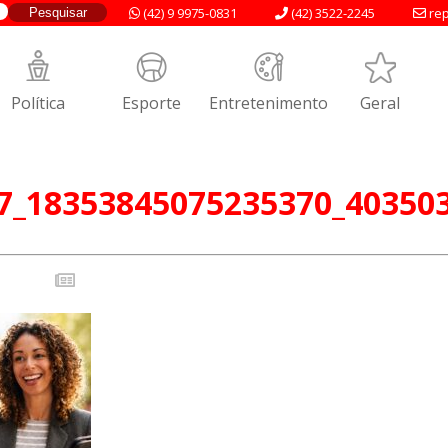
(42) 9 9975-0831
(42) 3522-2245
rep
Política
Esporte
Entretenimento
Geral
7_18353845075235370_40350