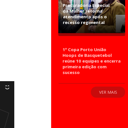
Procuradoria Especial
da Mulher retorna
atendimento após o
recesso regimental
1ª Copa Porto União
Hoops de Basquetebol
reúne 10 equipes e encerra
primeira edição com
sucesso
VER MAIS