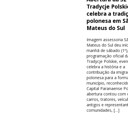
Tradycje Polski
celebra a tradi
polonesa em S
Mateus do Sul
Imagem assessoria S
Mateus do Sul deu iníc
manhã de sábado (1º),
programação oficial d
Tradycje Polskie, eve
celebra a história e a
contribuição da imigr
polonesa para a form
município, reconheci
Capital Paranaense Po
abertura contou com d
carros, tratores, veícu
antigos e representan
comunidades, […]