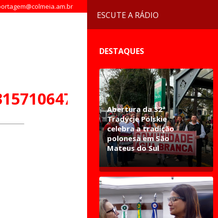
ortagem@colmeia.am.br
ESCUTE A RÁDIO
DESTAQUES
31571064797698_n
Abertura da 32ª
Tradycje Polskie
celebra a tradição
polonesa em São
Mateus do Sul