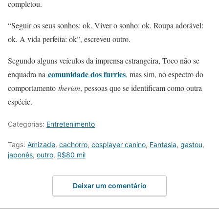
completou.
“Seguir os seus sonhos: ok. Viver o sonho: ok. Roupa adorável:
ok. A vida perfeita: ok”, escreveu outro.
Segundo alguns veículos da imprensa estrangeira, Toco não se
comunidade dos furries
enquadra na
, mas sim, no espectro do
comportamento
therian
, pessoas que se identificam como outra
espécie.
Categorias:
Entretenimento
Tags:
Amizade
,
cachorro
,
cosplayer canino
,
Fantasia
,
gastou
,
japonês
,
outro
,
R$80 mil
Deixar um comentário