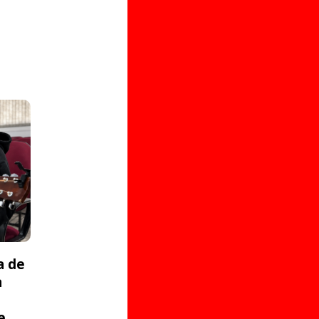
a de
a
e