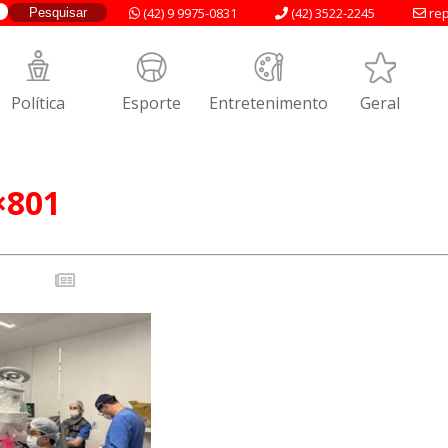
(42) 9 9975-0831
(42) 3522-2245
rep
Política
Esporte
Entretenimento
Geral
×801