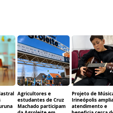
astral
Agricultores e
Projeto de Músic
s
estudantes de Cruz
Irineópolis ampli
uruna
Machado participam
atendimento e
da Agroleite em
beneficia cerca d