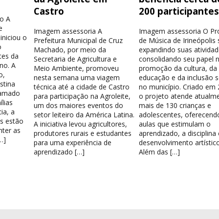
Castro
200 participante
o A
e
Imagem assessoria A
Imagem assessoria O Pr
iniciou o
Prefeitura Municipal de Cruz
de Música de Irineópolis
o
Machado, por meio da
expandindo suas atividad
tes da
Secretaria de Agricultura e
consolidando seu papel 
no. A
Meio Ambiente, promoveu
promoção da cultura, da
o,
nesta semana uma viagem
educação e da inclusão s
stina
técnica até a cidade de Castro
no município. Criado em 
hamado
para participação na Agroleite,
o projeto atende atualm
lias
um dos maiores eventos do
mais de 130 crianças e
ia, a
setor leiteiro da América Latina.
adolescentes, oferecend
os estão
A iniciativa levou agricultores,
aulas que estimulam o
nter as
produtores rurais e estudantes
aprendizado, a disciplina
…]
para uma experiência de
desenvolvimento artístico
aprendizado […]
Além das […]