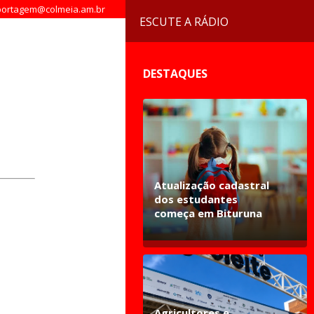
ortagem@colmeia.am.br
ESCUTE A RÁDIO
DESTAQUES
Atualização cadastral
dos estudantes
começa em Bituruna
Agricultores e