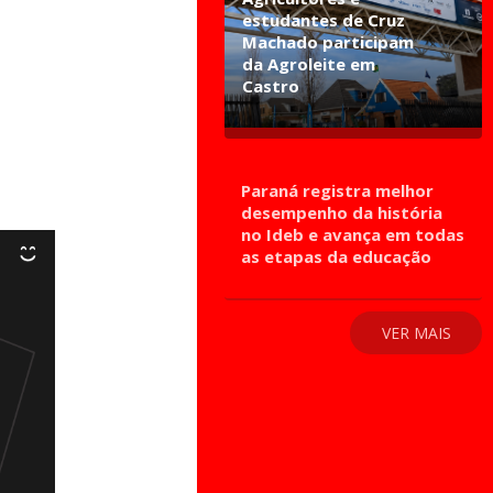
estudantes de Cruz
Machado participam
da Agroleite em
Castro
Paraná registra melhor
desempenho da história
no Ideb e avança em todas
as etapas da educação
VER MAIS