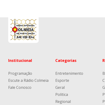
Institucional
Categorias
R
Programação
Entretenimento
B
Escute a Rádio Colmeia
Esporte
C
Fale Conosco
Geral
G
Política
P
Regional
P