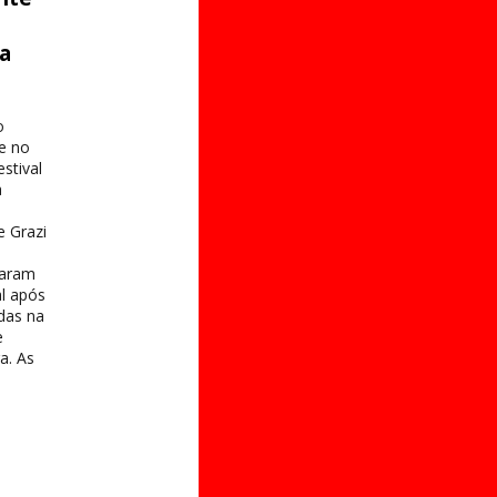
ta
o
e no
stival
a
e Grazi
taram
al após
das na
e
a. As