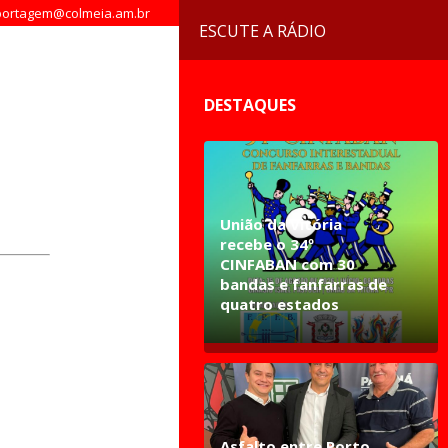
ortagem@colmeia.am.br
ESCUTE A RÁDIO
DESTAQUES
União da Vitória
recebe o 34º
CINFABAN com 30
bandas e fanfarras de
quatro estados
Asfalto entre Porto