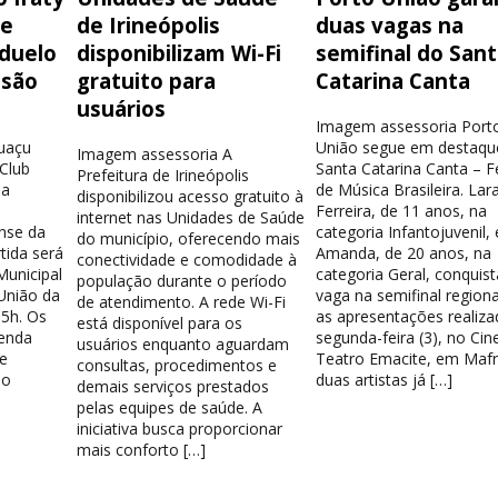
de
de Irineópolis
duas vagas na
 duelo
disponibilizam Wi-Fi
semifinal do San
isão
gratuito para
Catarina Canta
usuários
Imagem assessoria Port
guaçu
União segue em destaqu
Imagem assessoria A
 Club
Santa Catarina Canta – Fe
Prefeitura de Irineópolis
la
de Música Brasileira. Lar
disponibilizou acesso gratuito à
Ferreira, de 11 anos, na
internet nas Unidades de Saúde
nse da
categoria Infantojuvenil, 
do município, oferecendo mais
tida será
Amanda, de 20 anos, na
conectividade e comodidade à
Municipal
categoria Geral, conquis
população durante o período
União da
vaga na semifinal region
de atendimento. A rede Wi-Fi
15h. Os
as apresentações realiza
está disponível para os
venda
segunda-feira (3), no Cin
usuários enquanto aguardam
e
Teatro Emacite, em Mafr
consultas, procedimentos e
 o
duas artistas já […]
demais serviços prestados
pelas equipes de saúde. A
iniciativa busca proporcionar
mais conforto […]