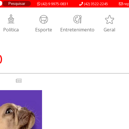
(42) 9 9975-0831
(42) 3522-2245
rep
Política
Esporte
Entretenimento
Geral
)