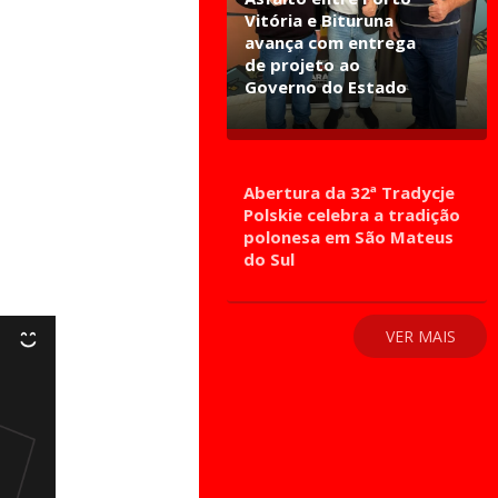
Vitória e Bituruna
avança com entrega
de projeto ao
Governo do Estado
Abertura da 32ª Tradycje
Polskie celebra a tradição
polonesa em São Mateus
do Sul
VER MAIS