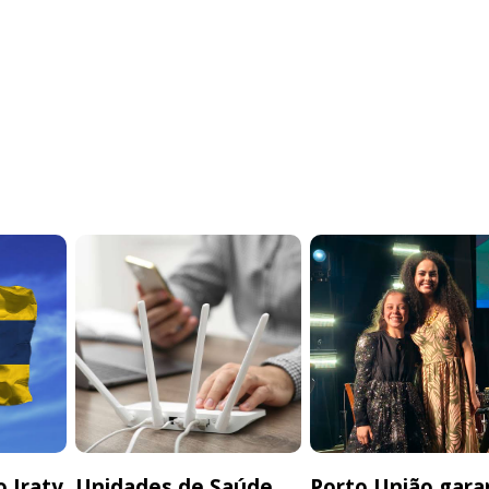
 Iraty
Unidades de Saúde
Porto União gara