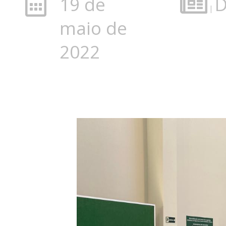
19 de
D
|
maio de
2022