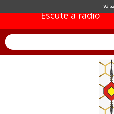
Vá pa
Escute a rádio