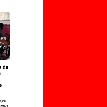
a de
a
e
s
ojeto
 segue