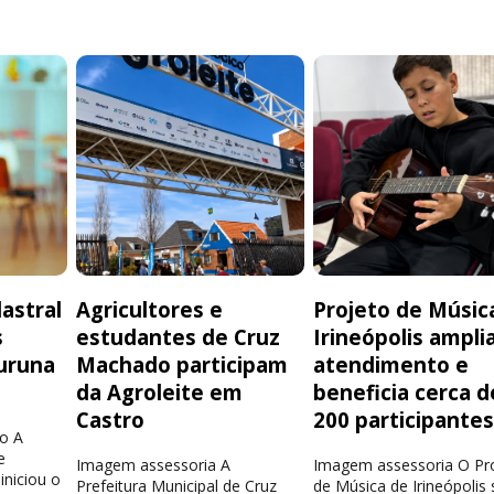
astral
Agricultores e
Projeto de Músic
s
estudantes de Cruz
Irineópolis ampli
uruna
Machado participam
atendimento e
da Agroleite em
beneficia cerca d
Castro
200 participante
o A
e
Imagem assessoria A
Imagem assessoria O Pr
iniciou o
Prefeitura Municipal de Cruz
de Música de Irineópolis