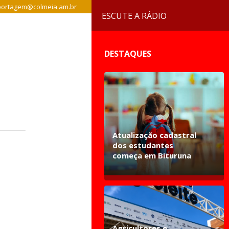
ortagem@colmeia.am.br
ESCUTE A RÁDIO
DESTAQUES
Atualização cadastral
dos estudantes
começa em Bituruna
Agricultores e