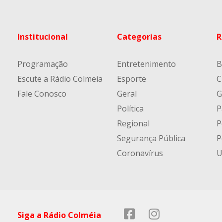
Institucional
Categorias
R
Programação
Entretenimento
B
Escute a Rádio Colmeia
Esporte
C
Fale Conosco
Geral
G
Política
P
Regional
P
Segurança Pública
P
Coronavírus
U
Siga a Rádio Colméia