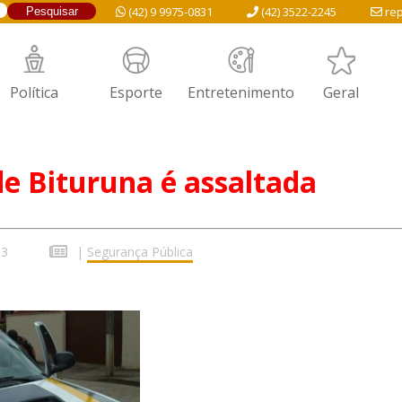
(42) 9 9975-0831
(42) 3522-2245
rep
Política
Esporte
Entretenimento
Geral
de Bituruna é assaltada
13
|
Segurança Pública