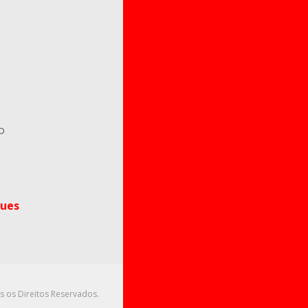
o
ues
s os Direitos Reservados.