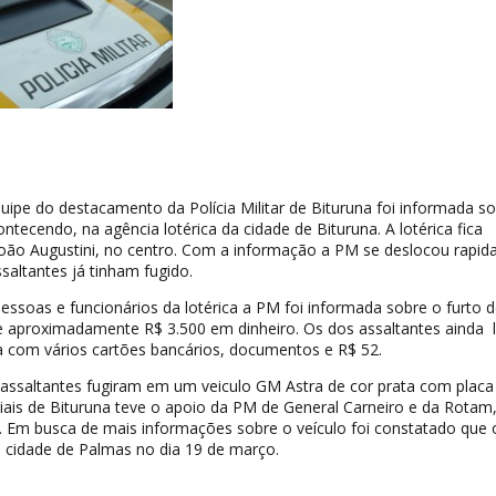
quipe do destacamento da Polícia Militar de Bituruna foi informada s
ntecendo, na agência lotérica da cidade de Bituruna. A lotérica fica
 João Augustini, no centro. Com a informação a PM se deslocou rapi
saltantes já tinham fugido.
ssoas e funcionários da lotérica a PM foi informada sobre o furto 
e aproximadamente R$ 3.500 em dinheiro. Os dos assaltantes ainda
ra com vários cartões bancários, documentos e R$ 52.
assaltantes fugiram em um veiculo GM Astra de cor prata com placa
ciais de Bituruna teve o apoio da PM de General Carneiro e da Rotam
. Em busca de mais informações sobre o veículo foi constatado que 
cidade de Palmas no dia 19 de março.