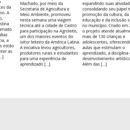
o
Machado, por meio da
expandindo suas atividad
tes da
Secretaria de Agricultura e
consolidando seu papel 
no. A
Meio Ambiente, promoveu
promoção da cultura, da
o,
nesta semana uma viagem
educação e da inclusão s
stina
técnica até a cidade de Castro
no município. Criado em 
hamado
para participação na Agroleite,
o projeto atende atualm
lias
um dos maiores eventos do
mais de 130 crianças e
ia, a
setor leiteiro da América Latina.
adolescentes, oferecend
os estão
A iniciativa levou agricultores,
aulas que estimulam o
nter as
produtores rurais e estudantes
aprendizado, a disciplina
…]
para uma experiência de
desenvolvimento artístico
aprendizado […]
Além das […]