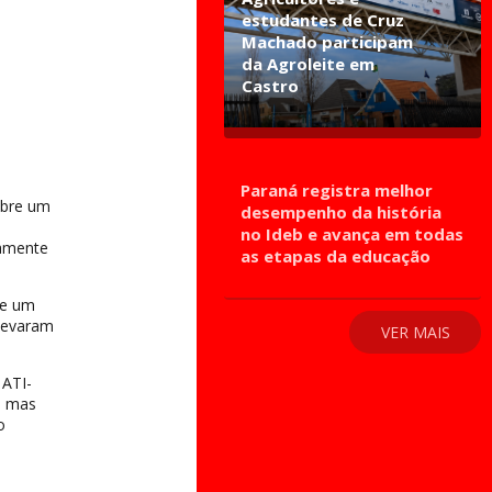
estudantes de Cruz
Machado participam
da Agroleite em
Castro
Paraná registra melhor
obre um
desempenho da história
no Ideb e avança em todas
damente
as etapas da educação
de um
 levaram
VER MAIS
 ATI-
, mas
o