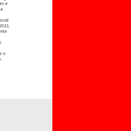
es e
na
ocial
2022,
ente
o
 e o
.