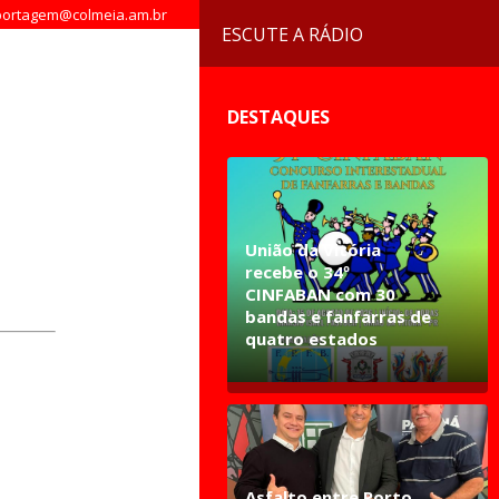
ortagem@colmeia.am.br
ESCUTE A RÁDIO
DESTAQUES
União da Vitória
recebe o 34º
CINFABAN com 30
bandas e fanfarras de
quatro estados
Asfalto entre Porto