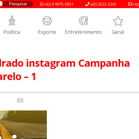
(42) 9 9975-0831
(42) 3522-2245
rep
Política
Esporte
Entretenimento
Geral
drado instagram Campanha
relo – 1