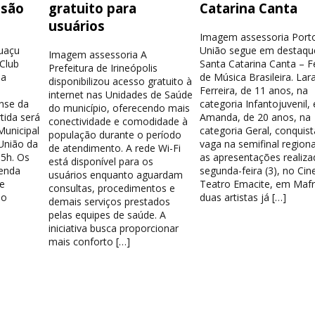
isão
gratuito para
Catarina Canta
usuários
Imagem assessoria Port
guaçu
União segue em destaqu
Imagem assessoria A
 Club
Santa Catarina Canta – Fe
Prefeitura de Irineópolis
la
de Música Brasileira. Lar
disponibilizou acesso gratuito à
Ferreira, de 11 anos, na
internet nas Unidades de Saúde
nse da
categoria Infantojuvenil, 
do município, oferecendo mais
tida será
Amanda, de 20 anos, na
conectividade e comodidade à
Municipal
categoria Geral, conquis
população durante o período
União da
vaga na semifinal region
de atendimento. A rede Wi-Fi
15h. Os
as apresentações realiza
está disponível para os
venda
segunda-feira (3), no Cin
usuários enquanto aguardam
e
Teatro Emacite, em Mafr
consultas, procedimentos e
 o
duas artistas já […]
demais serviços prestados
pelas equipes de saúde. A
iniciativa busca proporcionar
mais conforto […]