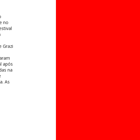
o
e no
stival
a
e Grazi
taram
al após
das na
e
a. As