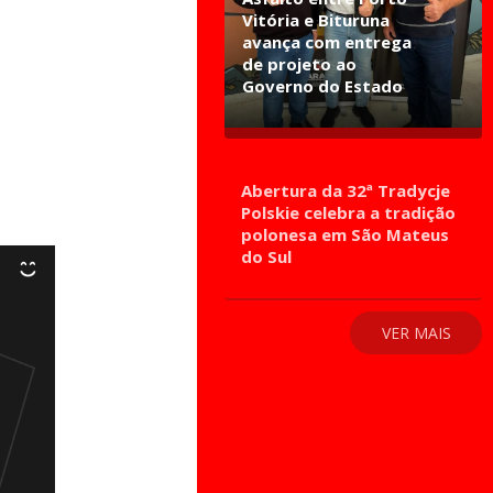
Vitória e Bituruna
avança com entrega
de projeto ao
Governo do Estado
Abertura da 32ª Tradycje
Polskie celebra a tradição
polonesa em São Mateus
do Sul
VER MAIS