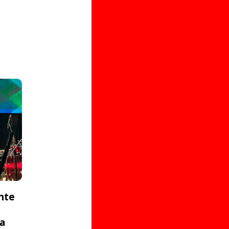
nte
ta