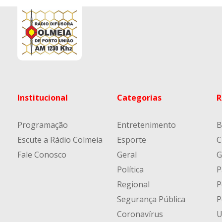
Institucional
Categorias
R
Programação
Entretenimento
B
Escute a Rádio Colmeia
Esporte
C
Fale Conosco
Geral
G
Política
P
Regional
P
Segurança Pública
P
Coronavírus
U