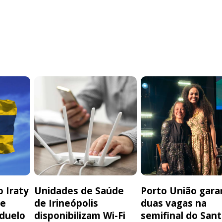
 Iraty
Unidades de Saúde
Porto União gara
de
de Irineópolis
duas vagas na
 duelo
disponibilizam Wi-Fi
semifinal do San