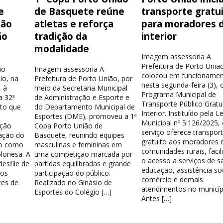
e
de Basquete reúne
transporte gratu
ção
atletas e reforça
para moradores 
ão
tradição da
interior
modalidade
Imagem assessoria A
Prefeitura de Porto Uniã
ão
Imagem assessoria A
colocou em funcionamen
io, na
Prefeitura de Porto União, por
nesta segunda-feira (3), 
 à
meio da Secretaria Municipal
Programa Municipal de
a 32ª
de Administração e Esporte e
Transporte Público Gratu
nto que
do Departamento Municipal de
Interior. Instituído pela Le
Esportes (DME), promoveu a 1ª
Municipal nº 5.126/2025,
ação
Copa Porto União de
serviço oferece transpor
ação do
Basquete, reunindo equipes
gratuito aos moradores 
do como
masculinas e femininas em
comunidades rurais, facil
lonesa. A
uma competição marcada por
o acesso a serviços de s
esfile de
partidas equilibradas e grande
educação, assistência soc
los
participação do público.
comércio e demais
tes de
Realizado no Ginásio de
atendimentos no municíp
Esportes do Colégio […]
Antes […]