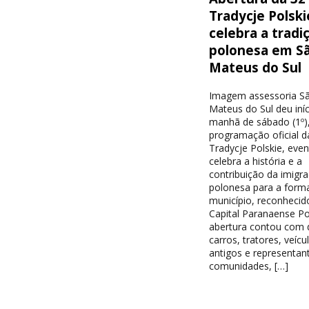
Tradycje Polski
celebra a tradi
polonesa em S
Mateus do Sul
Imagem assessoria S
Mateus do Sul deu iníc
manhã de sábado (1º),
programação oficial d
Tradycje Polskie, eve
celebra a história e a
contribuição da imigr
polonesa para a form
município, reconheci
Capital Paranaense Po
abertura contou com d
carros, tratores, veícu
antigos e representan
comunidades, […]