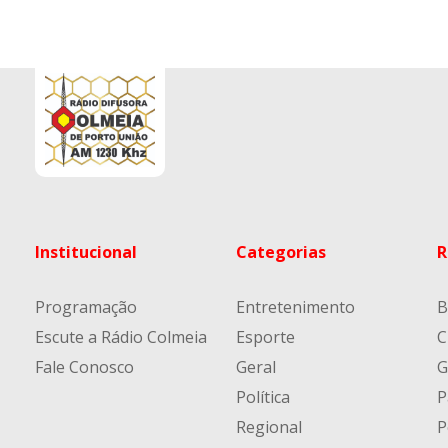
Institucional
Categorias
R
Programação
Entretenimento
B
Escute a Rádio Colmeia
Esporte
C
Fale Conosco
Geral
G
Política
P
Regional
P