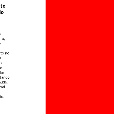
ito
do
o
to,
o
ito no
i
 o
te
das
itando
aúde,
ial,
io.