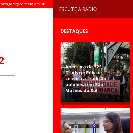
ortagem@colmeia.am.br
ESCUTE A RÁDIO
DESTAQUES
2
Abertura da 32ª
Tradycje Polskie
celebra a tradição
polonesa em São
Mateus do Sul