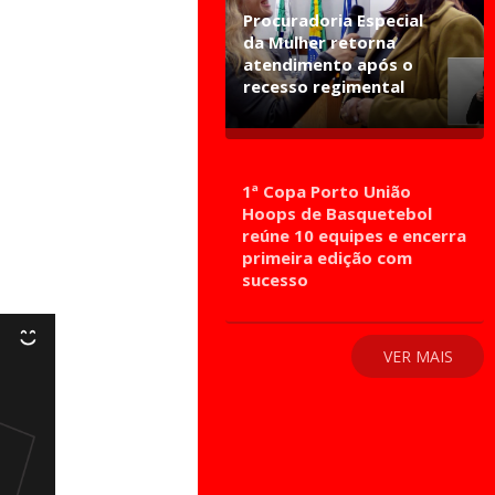
Procuradoria Especial
da Mulher retorna
atendimento após o
recesso regimental
1ª Copa Porto União
Hoops de Basquetebol
reúne 10 equipes e encerra
primeira edição com
sucesso
VER MAIS