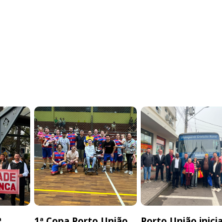
ª
1ª Copa Porto União
Porto União inici