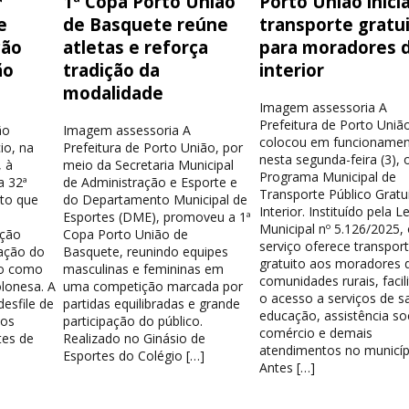
ª
1ª Copa Porto União
Porto União inici
e
de Basquete reúne
transporte gratu
ção
atletas e reforça
para moradores 
ão
tradição da
interior
modalidade
Imagem assessoria A
Prefeitura de Porto Uniã
ão
Imagem assessoria A
colocou em funcionamen
io, na
Prefeitura de Porto União, por
nesta segunda-feira (3), 
 à
meio da Secretaria Municipal
Programa Municipal de
a 32ª
de Administração e Esporte e
Transporte Público Gratu
nto que
do Departamento Municipal de
Interior. Instituído pela Le
Esportes (DME), promoveu a 1ª
Municipal nº 5.126/2025,
ação
Copa Porto União de
serviço oferece transpor
ação do
Basquete, reunindo equipes
gratuito aos moradores 
do como
masculinas e femininas em
comunidades rurais, facil
lonesa. A
uma competição marcada por
o acesso a serviços de s
esfile de
partidas equilibradas e grande
educação, assistência soc
los
participação do público.
comércio e demais
tes de
Realizado no Ginásio de
atendimentos no municíp
Esportes do Colégio […]
Antes […]