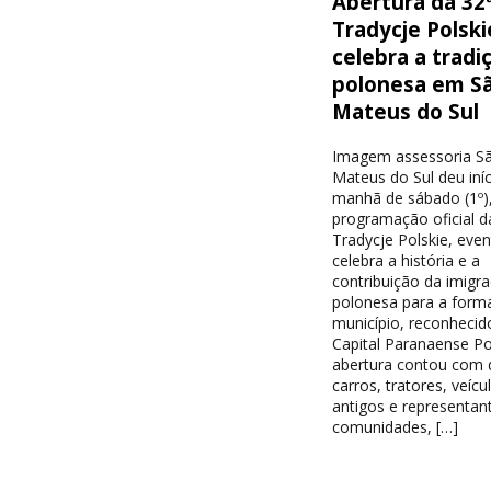
Abertura da 32
Tradycje Polski
celebra a tradi
polonesa em S
Mateus do Sul
Imagem assessoria S
Mateus do Sul deu iníc
manhã de sábado (1º),
programação oficial d
Tradycje Polskie, eve
celebra a história e a
contribuição da imigr
polonesa para a form
município, reconheci
Capital Paranaense Po
abertura contou com d
carros, tratores, veícu
antigos e representan
comunidades, […]