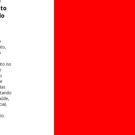
a
ito
do
o
to,
o
ito no
i
 o
te
das
itando
aúde,
ial,
io.