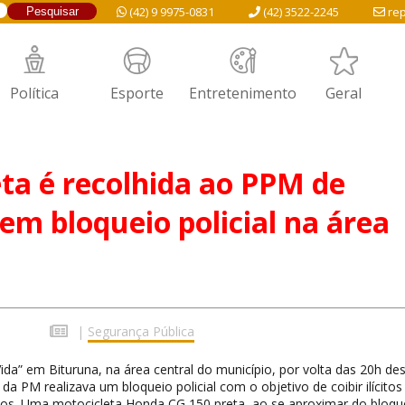
(42) 9 9975-0831
(42) 3522-2245
rep
Política
Esporte
Entretenimento
Geral
ta é recolhida ao PPM de
em bloqueio policial na área
|
Segurança Pública
da” em Bituruna, na área central do município, por volta das 20h de
a PM realizava um bloqueio policial com o objetivo de coibir ilícitos
los. Uma motocicleta Honda CG 150 preta, ao se aproximar do bloqu