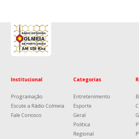
Institucional
Categorias
R
Programação
Entretenimento
B
Escute a Rádio Colmeia
Esporte
C
Fale Conosco
Geral
G
Política
P
Regional
P