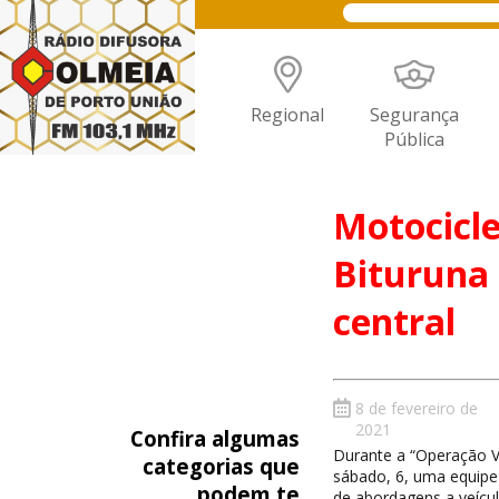
Regional
Segurança
Pública
Motocicle
Bituruna 
central
8 de fevereiro de
2021
Confira algumas
Durante a “Operação Vi
categorias que
sábado, 6, uma equipe d
podem te
de abordagens a veícu