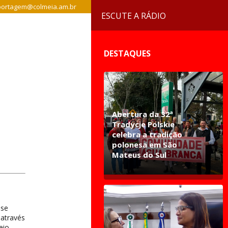
ortagem@colmeia.am.br
ESCUTE A RÁDIO
DESTAQUES
Abertura da 32ª
Tradycje Polskie
celebra a tradição
polonesa em São
Mateus do Sul
sse
 através
eio,