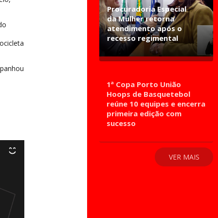
Procuradoria Especial
da Mulher retorna
do
atendimento após o
recesso regimental
ocicleta
ompanhou
1ª Copa Porto União
Hoops de Basquetebol
reúne 10 equipes e encerra
primeira edição com
sucesso
VER MAIS