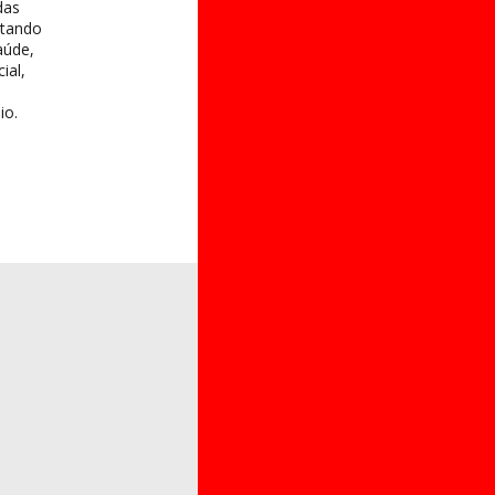
das
itando
aúde,
ial,
io.