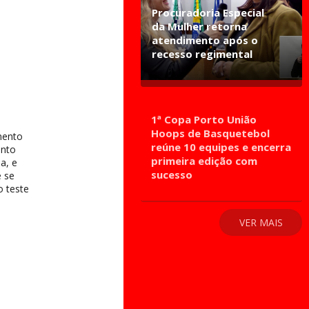
Procuradoria Especial
da Mulher retorna
atendimento após o
recesso regimental
1ª Copa Porto União
Hoops de Basquetebol
mento
reúne 10 equipes e encerra
anto
primeira edição com
a, e
sucesso
e se
o teste
VER MAIS