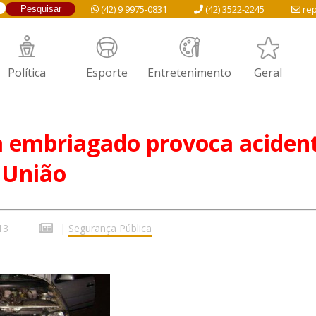
(42) 9 9975-0831
(42) 3522-2245
rep
Política
Esporte
Entretenimento
Geral
a embriagado provoca aciden
 União
13
|
Segurança Pública