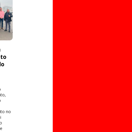
a
ito
do
o
to,
o
ito no
i
 o
te