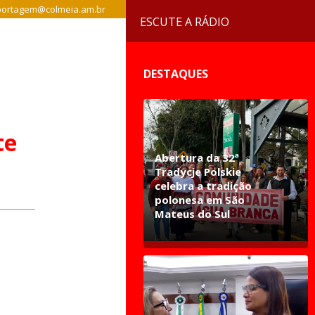
ortagem@colmeia.am.br
ESCUTE A RÁDIO
DESTAQUES
te
Abertura da 32ª
Tradycje Polskie
celebra a tradição
polonesa em São
Mateus do Sul