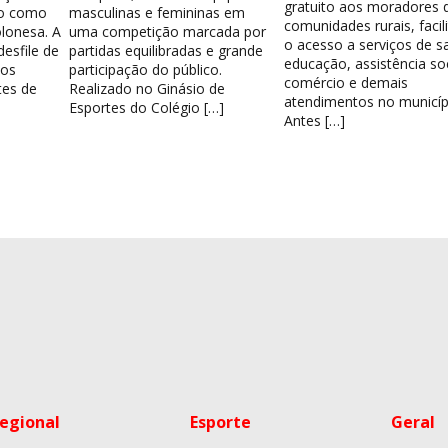
gratuito aos moradores 
do como
masculinas e femininas em
comunidades rurais, facil
lonesa. A
uma competição marcada por
o acesso a serviços de s
esfile de
partidas equilibradas e grande
educação, assistência soc
los
participação do público.
comércio e demais
tes de
Realizado no Ginásio de
atendimentos no municíp
Esportes do Colégio […]
Antes […]
egional
Esporte
Geral