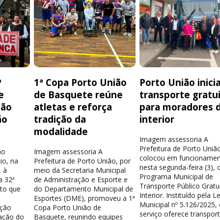
ª
1ª Copa Porto União
Porto União inici
e
de Basquete reúne
transporte gratu
ção
atletas e reforça
para moradores 
ão
tradição da
interior
modalidade
Imagem assessoria A
Prefeitura de Porto Uniã
ão
Imagem assessoria A
colocou em funcionamen
io, na
Prefeitura de Porto União, por
nesta segunda-feira (3), 
 à
meio da Secretaria Municipal
Programa Municipal de
a 32ª
de Administração e Esporte e
Transporte Público Gratu
nto que
do Departamento Municipal de
Interior. Instituído pela Le
Esportes (DME), promoveu a 1ª
Municipal nº 5.126/2025,
ação
Copa Porto União de
serviço oferece transpor
ação do
Basquete, reunindo equipes