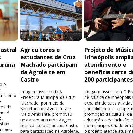
astral
Agricultores e
Projeto de Músic
s
estudantes de Cruz
Irineópolis ampli
uruna
Machado participam
atendimento e
da Agroleite em
beneficia cerca d
Castro
200 participante
o A
e
Imagem assessoria A
Imagem assessoria O Pr
iniciou o
Prefeitura Municipal de Cruz
de Música de Irineópolis
o
Machado, por meio da
expandindo suas atividad
tes da
Secretaria de Agricultura e
consolidando seu papel 
no. A
Meio Ambiente, promoveu
promoção da cultura, da
o,
nesta semana uma viagem
educação e da inclusão s
stina
técnica até a cidade de Castro
no município. Criado em 
hamado
para participação na Agroleite,
o projeto atende atualm