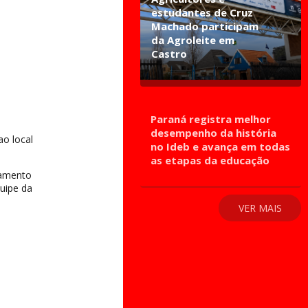
estudantes de Cruz
Machado participam
da Agroleite em
Castro
Paraná registra melhor
desempenho da história
ao local
no Ideb e avança em todas
as etapas da educação
tamento
quipe da
VER MAIS