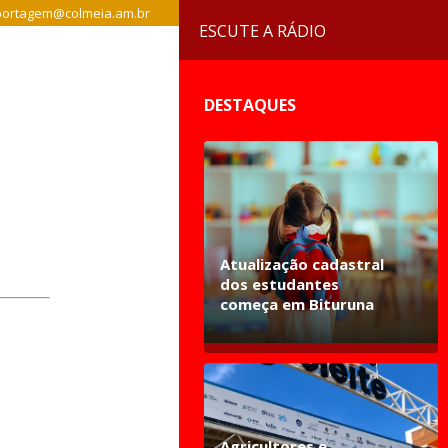
ortagem@colmeia.am.br
ESCUTE A RÁDIO
DESTAQUES
Atualização cadastral
dos estudantes
começa em Bituruna
Agricultores e