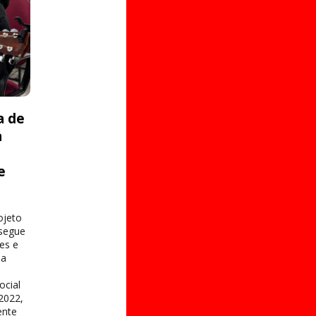
a de
a
e
s
ojeto
 segue
es e
na
ocial
2022,
ente