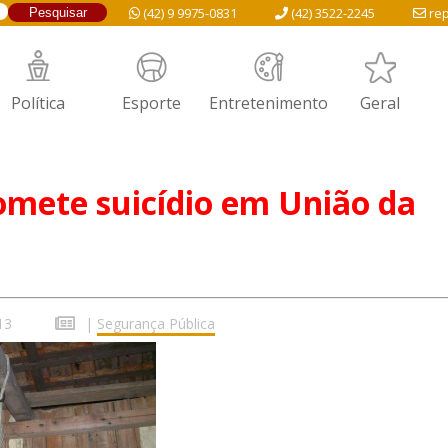
(42) 9 9975-0831
(42) 3522-2245
rep
Política
Esporte
Entretenimento
Geral
omete suicídio em União da
13
|
Segurança Pública