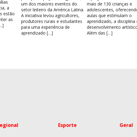
lias
um dos maiores eventos do
mais de 130 crianças e
ia, a
setor leiteiro da América Latina.
adolescentes, oferecend
os estão
A iniciativa levou agricultores,
aulas que estimulam o
nter as
produtores rurais e estudantes
aprendizado, a disciplina
…]
para uma experiência de
desenvolvimento artístico
aprendizado […]
Além das […]
egional
Esporte
Geral