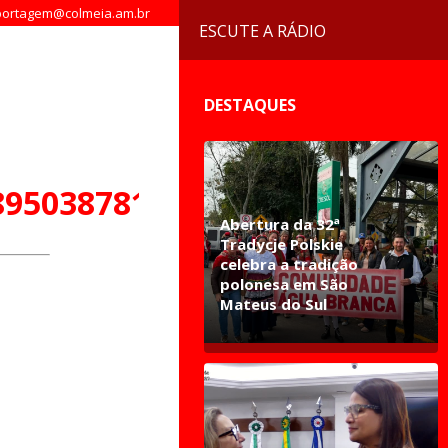
ortagem@colmeia.am.br
ESCUTE A RÁDIO
DESTAQUES
8950387817640_n
Abertura da 32ª
Tradycje Polskie
celebra a tradição
polonesa em São
Mateus do Sul