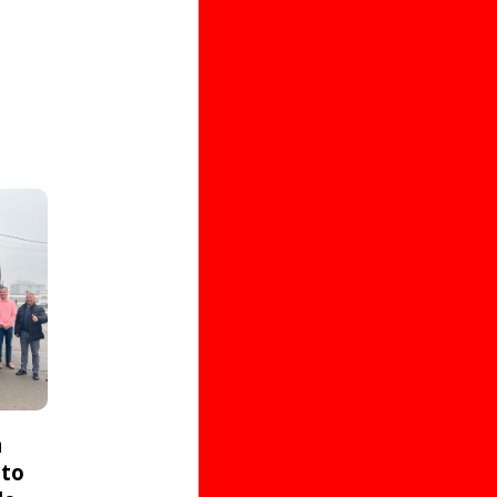
a
ito