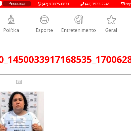
(42) 9 9975-0831
(42) 3522-2245
rep
Política
Esporte
Entretenimento
Geral
0_1450033917168535_170062