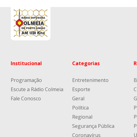
Institucional
Categorias
R
Programação
Entretenimento
B
Escute a Rádio Colmeia
Esporte
C
Fale Conosco
Geral
G
Política
P
Regional
P
Segurança Pública
P
Coronavírus
U