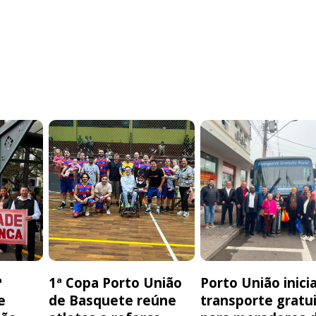
ª
1ª Copa Porto União
Porto União inici
e
de Basquete reúne
transporte gratu