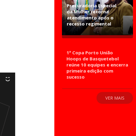
Procuradoria Especial
da Mulher retorna
atendimento após o
recesso regimental
1ª Copa Porto União
Hoops de Basquetebol
reúne 10 equipes e encerra
primeira edição com
sucesso
VER MAIS