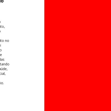
do
o
to,
o
ito no
i
 o
te
das
itando
aúde,
ial,
io.