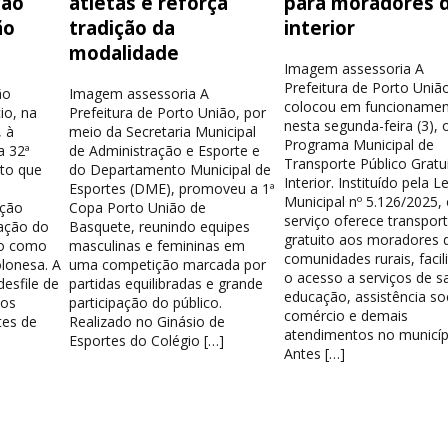
ção
atletas e reforça
para moradores 
ão
tradição da
interior
modalidade
Imagem assessoria A
Prefeitura de Porto Uniã
ão
Imagem assessoria A
colocou em funcionamen
io, na
Prefeitura de Porto União, por
nesta segunda-feira (3), 
 à
meio da Secretaria Municipal
Programa Municipal de
a 32ª
de Administração e Esporte e
Transporte Público Gratu
nto que
do Departamento Municipal de
Interior. Instituído pela Le
Esportes (DME), promoveu a 1ª
Municipal nº 5.126/2025,
ação
Copa Porto União de
serviço oferece transpor
ação do
Basquete, reunindo equipes
gratuito aos moradores 
do como
masculinas e femininas em
comunidades rurais, facil
lonesa. A
uma competição marcada por
o acesso a serviços de s
esfile de
partidas equilibradas e grande
educação, assistência soc
los
participação do público.
comércio e demais
tes de
Realizado no Ginásio de
atendimentos no municíp
Esportes do Colégio […]
Antes […]