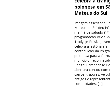
celebra a tradi
polonesa em S
Mateus do Sul
Imagem assessoria S
Mateus do Sul deu iníc
manhã de sábado (1º),
programação oficial d
Tradycje Polskie, eve
celebra a história e a
contribuição da imigr
polonesa para a form
município, reconheci
Capital Paranaense Po
abertura contou com d
carros, tratores, veícu
antigos e representan
comunidades, […]