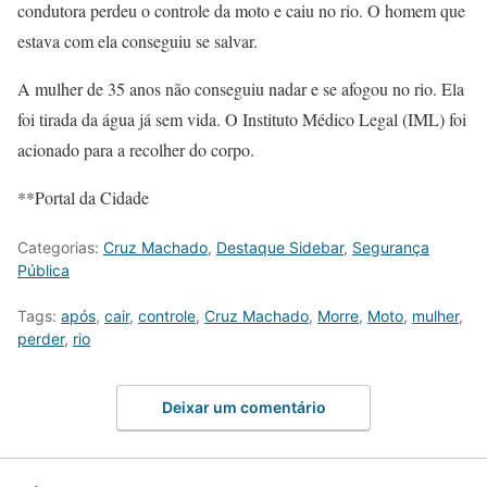
condutora perdeu o controle da moto e caiu no rio. O homem que
estava com ela conseguiu se salvar.
A mulher de 35 anos não conseguiu nadar e se afogou no rio. Ela
foi tirada da água já sem vida. O Instituto Médico Legal (IML) foi
acionado para a recolher do corpo.
**Portal da Cidade
Categorias:
Cruz Machado
,
Destaque Sidebar
,
Segurança
Pública
Tags:
após
,
cair
,
controle
,
Cruz Machado
,
Morre
,
Moto
,
mulher
,
perder
,
rio
Deixar um comentário